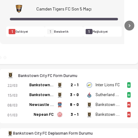
Camden Tigers FC Son 5 Maçı
N
1
1
1
Galibiyet
Beraberlik
Mağlubiyet
adro, istatistikler, puan durumu ve iddaa oranları Ofsayt'ta.
Bankstown City FC Form Durumu
Bankstown City FC
2 - 1
Inter Lions FC
22/03
G
Bankstown City FC
3 - 0
Sutherland Strikers
15/03
G
Newcastle Jet U23
8 - 0
Bankstown City FC
08/03
M
Nepean FC
3 - 1
Bankstown City FC
01/03
M
Bankstown City FC Deplasman Form Durumu