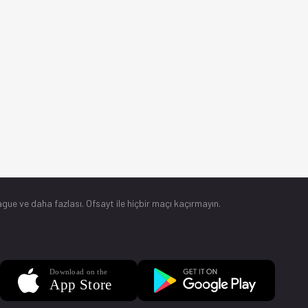
gue ve daha fazlası. Ofsayt ile hiçbir maçı kaçırmayın.