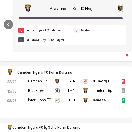
Aralarındaki Son 10 Maç
Previous
0
0
Camden Tigers FC Galibiyeti
Beraberlik
0
Bankstown City FC Galibiyeti
Camden Tigers FC - Bankstown City FC 1-2 bitti. Gol anları, k
Camden Tigers FC Form Durumu
Camden Tigers FC
1 - 4
St George FC
22/03
M
Blacktown Spartans FC
1 - 1
Camden Tigers FC
15/03
B
Inter Lions FC
0 - 1
Camden Tigers FC
08/03
G
Camden Tigers FC İç Saha Form Durumu