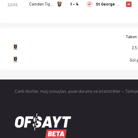
Camden Tigers FC
1 - 4
St George FC
22/03
M
Takım S
2.5
Gol 
Canlı skorlar
, maç sonuçları, puan durumu ve istatistikler — Türkiye