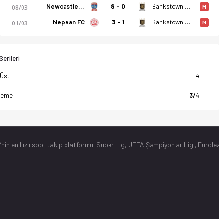
Newcastle Jet U23
8 - 0
Bankstown City FC
08/03
M
Nepean FC
3 - 1
Bankstown City FC
01/03
M
erileri
 Üst
4
yeme
3/4
’nin en hızlı spor takip platformu. Süper Lig, UEFA Şampiyonlar Ligi, Eurolea