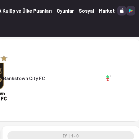
 (29.03.2026)
 Kulüp ve Ülke Puanları
Oyunlar
Sosyal
Market
Bankstown City FC
IY | 1 - 0