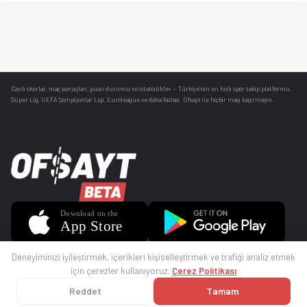
Canlı skorlar
, maç sonuçları, puan durumu ve istatistikler — Türkiye’nin en hızlı spor takip platformu.
Süper Lig, UEFA Şampiyonlar Ligi, Euroleague ve daha fazlası. Ofsayt ile hiçbir maçı kaçırmayın.
Deneyiminizi iyileştirmek, içerikleri kişiselleştirmek ve trafiği analiz etmek
için çerezler kullanıyoruz.
Çerez Politikası
Reddet
Tamam
© 2025 Ofsayt