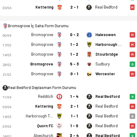
Kettering
2 - 1
Real Bedford
03/04
M
Bromsgrove İç Saha Form Durumu
Bromsgrove - Real Bedford 1-3 bitti. Gol anları, kadro, istat
Bromsgrove
0 - 2
Halesowen
06/04
M
Bromsgrove
1 - 2
Harborough Town FC
17/03
M
Bromsgrove
1 - 2
Stourbridge
14/03
M
Bromsgrove
5 - 3
Sudbury
28/02
G
Bromsgrove
0 - 1
Worcester
21/02
M
Real Bedford Deplasman Form Durumu
Redditch
1 - 4
Real Bedford
11/04
G
Kettering
2 - 1
Real Bedford
03/04
M
Harborough Town FC
1 - 1
Real Bedford
14/03
B
Quorn FC
1 - 0
Real Bedford
07/03
M
Alvechurch
3 - 4
Real Bedford
24/02
G