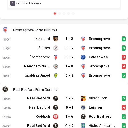
1
Real Bedford Galibiyeti
Bromsgrove Form Durumu
Stratford
1 - 2
Bromsgrove
18/04
G
St. Ives
0 - 2
Bromsgrove
11/04
G
Bromsgrove
0 - 2
Halesowen
06/04
M
Needham Market
1 - 0
Bromsgrove
03/04
M
Spalding United
0 - 2
Bromsgrove
28/03
G
Real Bedford Form Durumu
Real Bedford
3 - 2
Alvechurch
18/04
G
Real Bedford
0 - 1
Leiston
14/04
M
Redditch
1 - 4
Real Bedford
11/04
G
Real Bedford
4 - 0
Bishop's Stortford
06/04
G