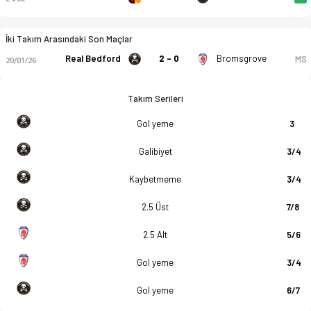
İki Takım Arasındaki Son Maçlar
Real Bedford
2 - 0
Bromsgrove
MS
20/01/26
Takım Serileri
Gol yeme
3
Galibiyet
3/4
Kaybetmeme
3/4
2.5 Üst
7/8
2.5 Alt
5/6
Gol yeme
3/4
Gol yeme
6/7