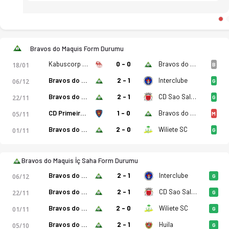
Bravos do Maquis Form Durumu
Kabuscorp SCP
0 - 0
Bravos do Maquis
18/01
B
Bravos do Maquis
2 - 1
Interclube
06/12
G
Bravos do Maquis
2 - 1
CD Sao Salvador
22/11
G
CD Primeiro de Agosto
1 - 0
Bravos do Maquis
05/11
M
Bravos do Maquis
2 - 0
Wiliete SC
01/11
G
Bravos do Maquis İç Saha Form Durumu
Bravos do Maquis
2 - 1
Interclube
06/12
G
Bravos do Maquis
2 - 1
CD Sao Salvador
22/11
G
Bravos do Maquis
2 - 0
Wiliete SC
01/11
G
Bravos do Maquis
2 - 1
Huila
05/10
G