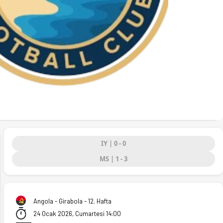
IY | 0 - 0
MS | 1 - 3
ext
(24.01.2026)
Angola - Girabola - 12. Hafta
24 Ocak 2026, Cumartesi 14:00