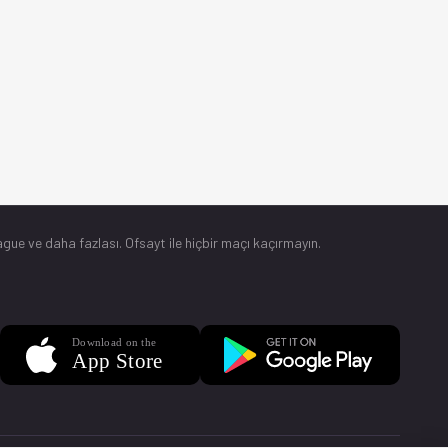
gue ve daha fazlası. Ofsayt ile hiçbir maçı kaçırmayın.