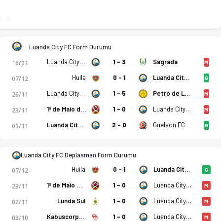
Luanda City FC Form Durumu
Luanda City FC
1 - 3
Sagrada
16/01
M
Huila
0 - 1
Luanda City FC
07/12
G
Luanda City FC
1 - 5
Petro de Luanda
26/11
M
1º de Maio de Benguela
1 - 0
Luanda City FC
23/11
M
Luanda City FC
2 - 0
Guelson FC
09/11
G
Luanda City FC Deplasman Form Durumu
Huila
0 - 1
Luanda City FC
07/12
G
1º de Maio de Benguela
1 - 0
Luanda City FC
23/11
M
Lunda Sul
1 - 0
Luanda City FC
02/11
M
Kabuscorp SCP
1 - 0
Luanda City FC
03/10
M