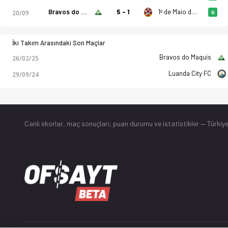
Bravos do Maquis
5 - 1
1º de Maio de Benguela
20/09
G
İki Takım Arasındaki Son Maçlar
Bravos do Maquis
26/02/25
Luanda City FC
29/09/24
Canlı skorlar
, maç sonuçları, puan durumu ve istatistikler — Türkiye