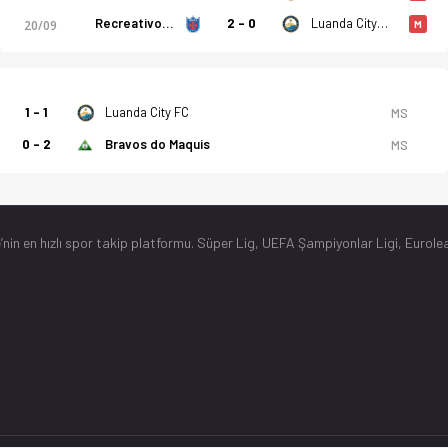
Recreativo Do Libolo
2 - 0
Luanda City FC
20/09
M
1 - 1
Luanda City FC
MS
0 - 2
Bravos do Maquis
MS
’nin en hızlı spor takip platformu. Süper Lig, UEFA Şampiyonlar Ligi, Eurolea