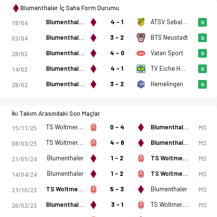
Blumenthaler İç Saha Form Durumu
Blumenthaler
4 - 1
ATSV Sebaldsbrück
18/04
G
Blumenthaler
3 - 2
BTS Neustadt
03/04
G
Blumenthaler
4 - 0
Vatan Sport
28/03
G
Blumenthaler
4 - 1
TV Eiche Horn
14/03
G
Blumenthaler
3 - 2
Hemelingen
28/02
G
İki Takım Arasındaki Son Maçlar
TS Woltmershausen
0 - 4
Blumenthaler
MS
15/11/25
TS Woltmershausen
4 - 6
Blumenthaler
MS
08/03/25
Blumenthaler
1 - 2
TS Woltmershausen
MS
21/09/24
Blumenthaler
1 - 2
TS Woltmershausen
MS
14/04/24
TS Woltmershausen
5 - 3
Blumenthaler
MS
21/10/23
Blumenthaler
3 - 1
TS Woltmershausen
MS
26/02/23