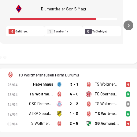
Blumenthaler Son 5 Maçı
N
4
1
0
Galibiyet
Beraberlik
Mağlubiyet
TS Woltmershausen Form Durumu
Habenhaus
3 - 1
TS Woltmershausen
26/04
M
TS Woltmershausen
4 - 0
FC Oberneuland
18/04
G
OSC Bremerhaven
2 - 2
TS Woltmershausen
15/04
B
ATSV Sebaldsbrück
1 - 3
TS Woltmershausen
12/04
G
adro, istatistikler, puan durumu ve iddaa oranları Ofsayt'ta.
TS Woltmershausen
2 - 5
SG Aumund Vegesack
03/04
M