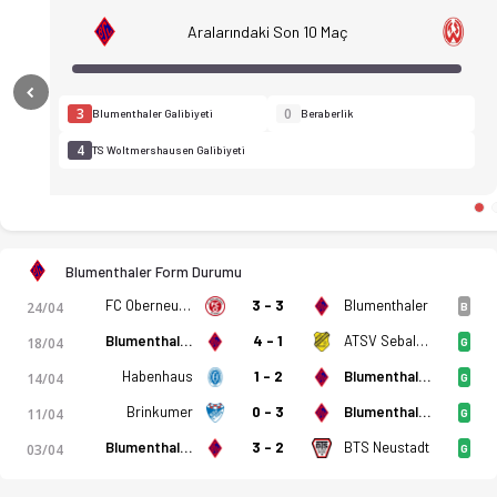
Aralarındaki Son 10 Maç
Previous
3
0
Blumenthaler Galibiyeti
Beraberlik
4
TS Woltmershausen Galibiyeti
Blumenthaler Form Durumu
FC Oberneuland
3 - 3
Blumenthaler
24/04
B
Blumenthaler
4 - 1
ATSV Sebaldsbrück
18/04
G
Habenhaus
1 - 2
Blumenthaler
14/04
G
Brinkumer
0 - 3
Blumenthaler
11/04
G
Blumenthaler SV - TS Woltmershausen 5-1 bitti. Gol anları, k
Blumenthaler
3 - 2
BTS Neustadt
03/04
G