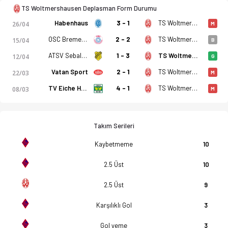
TS Woltmershausen Deplasman Form Durumu
Habenhaus
3 - 1
TS Woltmershausen
26/04
M
OSC Bremerhaven
2 - 2
TS Woltmershausen
15/04
B
ATSV Sebaldsbrück
1 - 3
TS Woltmershausen
12/04
G
Vatan Sport
2 - 1
TS Woltmershausen
22/03
M
TV Eiche Horn
4 - 1
TS Woltmershausen
08/03
M
Takım Serileri
Kaybetmeme
10
2.5 Üst
10
2.5 Üst
9
Karşılıklı Gol
3
Gol yeme
3