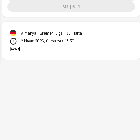
MS | 5 - 1
ext
Almanya - Bremen-Liga - 28. Hafta
2 Mayıs 2026, Cumartesi 13:30
 (02.05.2026)