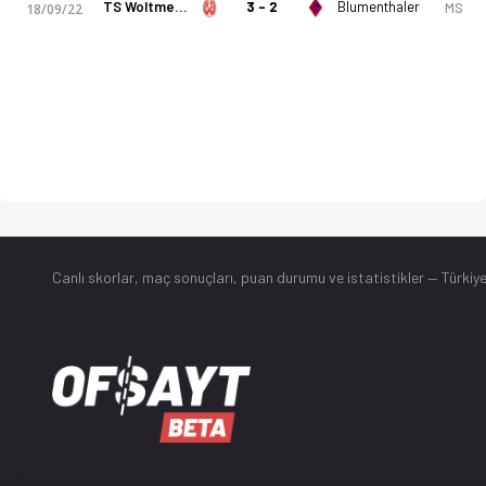
TS Woltmershausen
3 - 2
Blumenthaler
MS
18/09/22
Canlı skorlar
, maç sonuçları, puan durumu ve istatistikler — Türkiye