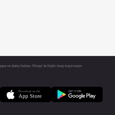
gue ve daha fazlası. Ofsayt ile hiçbir maçı kaçırmayın.