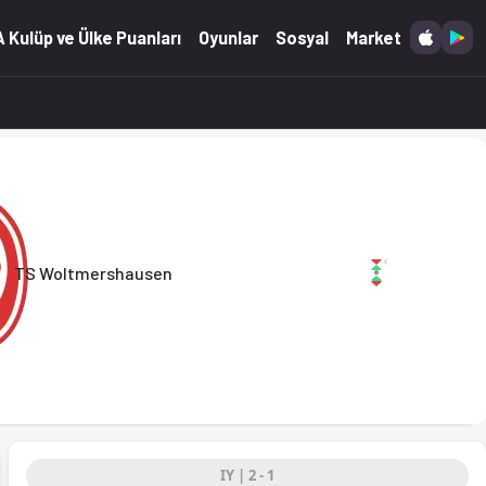
 (02.05.2026)
 Kulüp ve Ülke Puanları
Oyunlar
Sosyal
Market
TS Woltmershausen
IY | 2 - 1