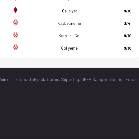
Galibiyet
9/10
Kaybetmeme
3/4
Karşılıklı Gol
9/10
Gol yeme
9/10
’nin en hızlı spor takip platformu. Süper Lig, UEFA Şampiyonlar Ligi, Eurolea