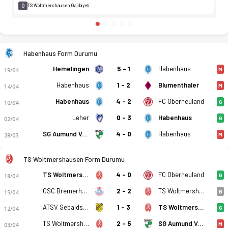
0
TS Woltmershausen Galibiyeti
Habenhaus Form Durumu
Hemelingen
5 - 1
Habenhaus
19/04
M
Habenhaus
1 - 2
Blumenthaler
14/04
M
Habenhaus
4 - 2
FC Oberneuland
10/04
G
Leher
0 - 3
Habenhaus
02/04
G
SG Aumund Vegesack
4 - 0
Habenhaus
28/03
M
TS Woltmershausen Form Durumu
TS Woltmershausen
4 - 0
FC Oberneuland
18/04
G
OSC Bremerhaven
2 - 2
TS Woltmershausen
15/04
B
ATSV Sebaldsbrück
1 - 3
TS Woltmershausen
12/04
G
TS Woltmershausen
2 - 5
SG Aumund Vegesack
03/04
M