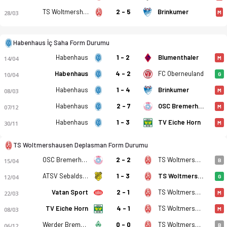
TS Woltmershausen
2 - 5
Brinkumer
28/03
M
Habenhaus İç Saha Form Durumu
Habenhaus
1 - 2
Blumenthaler
14/04
M
Habenhaus
4 - 2
FC Oberneuland
Habenhauser FV - TS Woltmershausen 3-1 bitti. Gol anları, ka
10/04
G
Habenhaus
1 - 4
Brinkumer
08/03
M
Habenhaus
2 - 7
OSC Bremerhaven
07/12
M
Habenhaus
1 - 3
TV Eiche Horn
30/11
M
TS Woltmershausen Deplasman Form Durumu
OSC Bremerhaven
2 - 2
TS Woltmershausen
15/04
B
ATSV Sebaldsbrück
1 - 3
TS Woltmershausen
12/04
G
Vatan Sport
2 - 1
TS Woltmershausen
22/03
M
TV Eiche Horn
4 - 1
TS Woltmershausen
08/03
M
Werder Bremen (III)
0 - 0
TS Woltmershausen
06/12
B