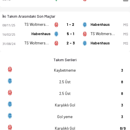
İki Takım Arasındaki Son Maçlar
TS Woltmershausen
1 - 2
Habenhaus
MS
08/11/25
Habenhaus
5 - 1
TS Woltmershausen
MS
16/02/25
TS Woltmershausen
2 - 3
Habenhaus
MS
31/08/24
Takım Serileri
Kaybetmeme
3
2.5 Üst
8
2.5 Üst
8
Karşılıklı Gol
3
Gol yeme
3
Karşılıklı Gol
8/9