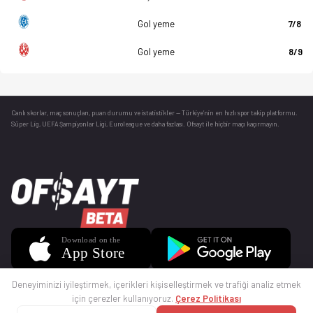
Gol yeme
7/8
Gol yeme
8/9
Canlı skorlar
, maç sonuçları, puan durumu ve istatistikler — Türkiye’nin en hızlı spor takip platformu.
Süper Lig, UEFA Şampiyonlar Ligi, Euroleague ve daha fazlası. Ofsayt ile hiçbir maçı kaçırmayın.
Deneyiminizi iyileştirmek, içerikleri kişiselleştirmek ve trafiği analiz etmek
için çerezler kullanıyoruz.
Çerez Politikası