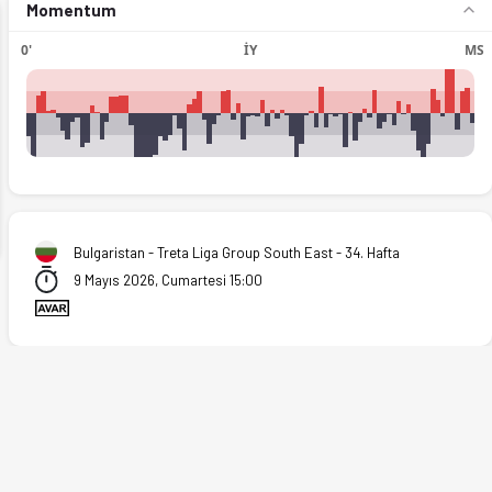
Momentum
0'
İY
MS
ext
Bulgaristan - Treta Liga Group South East - 34. Hafta
9 Mayıs 2026, Cumartesi 15:00
.05.2026)