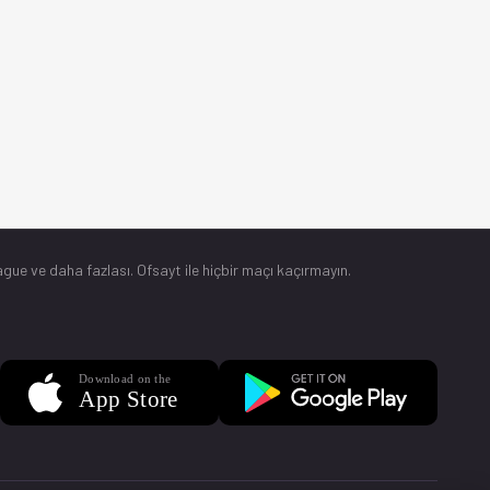
gue ve daha fazlası. Ofsayt ile hiçbir maçı kaçırmayın.