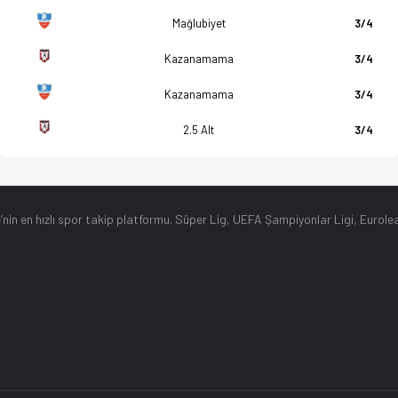
Mağlubiyet
3/4
Kazanamama
3/4
Kazanamama
3/4
2.5 Alt
3/4
’nin en hızlı spor takip platformu. Süper Lig, UEFA Şampiyonlar Ligi, Eurolea