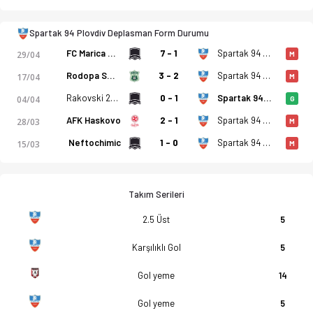
Spartak 94 Plovdiv Deplasman Form Durumu
FC Marica Milevo
7 - 1
Spartak 94 Plovdiv
29/04
M
Rodopa Smolyan
3 - 2
Spartak 94 Plovdiv
17/04
M
Rakovski 2011
0 - 1
Spartak 94 Plovdiv
04/04
G
AFK Haskovo
2 - 1
Spartak 94 Plovdiv
28/03
M
Neftochimic
1 - 0
Spartak 94 Plovdiv
15/03
M
Takım Serileri
2.5 Üst
5
Karşılıklı Gol
5
Gol yeme
14
Gol yeme
5