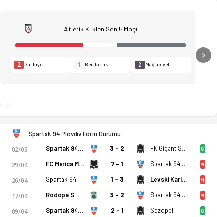
Atletik Kuklen Son 5 Maçı
N
2
1
2
Galibiyet
Beraberlik
Mağlubiyet
Spartak 94 Plovdiv Form Durumu
Spartak 94 Plovdiv
3 - 2
FK Gigant Saedinenie
02/05
G
FC Marica Milevo
7 - 1
Spartak 94 Plovdiv
29/04
M
Spartak 94 Plovdiv
1 - 3
Levski Karlovo
26/04
M
o, istatistikler, puan durumu ve iddaa oranları Ofsayt'ta. (09
Rodopa Smolyan
3 - 2
Spartak 94 Plovdiv
17/04
M
Spartak 94 Plovdiv
2 - 1
Sozopol
09/04
G