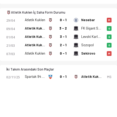
Atletik Kuklen İç Saha Form Durumu
Atletik Kuklen
0 - 1
Nesebar
29/04
M
Atletik Kuklen
3 - 2
FK Gigant Saedinenie
09/04
G
Atletik Kuklen
3 - 1
Levski Karlovo
01/04
G
Atletik Kuklen
2 - 1
Sozopol
21/03
G
Atletik Kuklen
0 - 1
Sekirovo
07/03
M
İki Takım Arasındaki Son Maçlar
Spartak 94 Plovdiv
0 - 1
Atletik Kuklen
MS
02/11/25