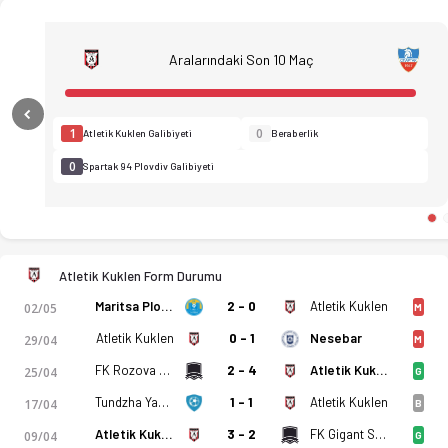
Aralarındaki Son 10 Maç
Previous
1
0
Atletik Kuklen Galibiyeti
Beraberlik
0
Spartak 94 Plovdiv Galibiyeti
Atletik Kuklen Form Durumu
Maritsa Plovdiv
2 - 0
Atletik Kuklen
02/05
M
Atletik Kuklen
0 - 1
Nesebar
29/04
M
FK Rozova Dolina Kazanlak
2 - 4
Atletik Kuklen
25/04
G
Atletik Kuklen - Spartak 94 Plovdiv 2-4 bitti. Gol anları, kadr
Tundzha Yambol
1 - 1
Atletik Kuklen
17/04
B
Atletik Kuklen
3 - 2
FK Gigant Saedinenie
09/04
G