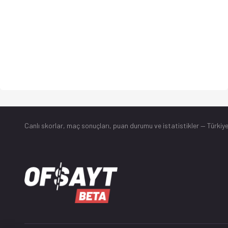
Canlı skorlar
, maç sonuçları, puan durumu ve istatistikler — Türkiye