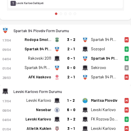
1
Levski Karlovo Galibiyeti
Spartak 94 Plovdiv Form Durumu
Rodopa Smolyan
3 - 2
Spartak 94 Plovdiv
17/04
M
Spartak 94 Plovdiv
2 - 1
Sozopol
09/04
G
Rakovski 2011
0 - 1
Spartak 94 Plovdiv
04/04
G
Spartak 94 Plovdiv
0 - 0
Sekirovo
01/04
B
AFK Haskovo
2 - 1
Spartak 94 Plovdiv
28/03
M
Levski Karlovo Form Durumu
Levski Karlovo
1 - 2
Maritsa Plovdiv
17/04
M
Nesebar
6 - 0
Levski Karlovo
08/04
M
Levski Karlovo
3 - 2
FK Rozova Dolina Kazanlak
04/04
G
Atletik Kuklen
3 - 1
Levski Karlovo
01/04
M