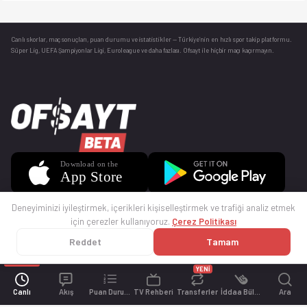
Canlı skorlar
, maç sonuçları, puan durumu ve istatistikler — Türkiye’nin en hızlı spor takip platformu.
Süper Lig, UEFA Şampiyonlar Ligi, Euroleague ve daha fazlası. Ofsayt ile hiçbir maçı kaçırmayın.
Deneyiminizi iyileştirmek, içerikleri kişiselleştirmek ve trafiği analiz etmek
için çerezler kullanıyoruz.
Çerez Politikası
Reddet
Tamam
© 2025 Ofsayt
Kullanım Koşulları
Gizlilik Politikası
Çerez Politikası
İletişim
Sıkça Sorulan Sorular
Künye
YENİ
Canlı
Akış
Puan Durumu
TV Rehberi
Transferler
İddaa Bülteni
Ara