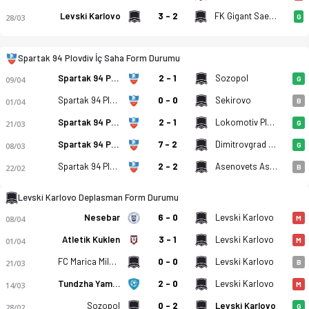
Levski Karlovo
3 - 2
FK Gigant Saedinenie
28/03
G
Spartak 94 Plovdiv İç Saha Form Durumu
Spartak 94 Plovdiv - Levski Karlovo 1-3 bitti. Gol anları, kad
Spartak 94 Plovdiv
2 - 1
Sozopol
09/04
G
Spartak 94 Plovdiv
0 - 0
Sekirovo
01/04
B
Spartak 94 Plovdiv
2 - 1
Lokomotiv Plovdiv II
21/03
G
Spartak 94 Plovdiv
7 - 2
Dimitrovgrad 1947
08/03
G
Spartak 94 Plovdiv
2 - 2
Asenovets Asenovgrad
22/02
B
Levski Karlovo Deplasman Form Durumu
Nesebar
6 - 0
Levski Karlovo
08/04
M
Atletik Kuklen
3 - 1
Levski Karlovo
01/04
M
FC Marica Milevo
0 - 0
Levski Karlovo
21/03
B
Tundzha Yambol
2 - 0
Levski Karlovo
14/03
M
Sozopol
0 - 2
Levski Karlovo
28/02
G