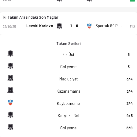
İki Takım Arasındaki Son Maçlar
Levski Karlovo
1 - 0
Spartak 94 Plovdiv
MS
22/10/25
Takım Serileri
2.5 Üst
5
Gol yeme
5
Mağlubiyet
3/4
Kazanamama
3/4
Kaybetmeme
3/4
Karşılıklı Gol
4/5
Gol yeme
8/9