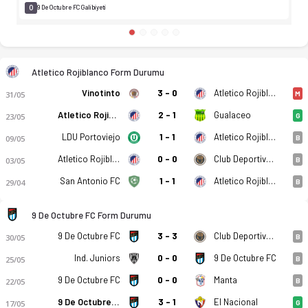
0
9 De Octubre FC Galibiyeti
Atletico Rojiblanco Form Durumu
Vinotinto
3 - 0
Atletico Rojiblanco
31/05
M
Atletico Rojiblanco
2 - 1
Gualaceo
23/05
G
LDU Portoviejo
1 - 1
Atletico Rojiblanco
09/05
B
Atletico Rojiblanco
0 - 0
Club Deportivo Cuenca Juniors
03/05
B
San Antonio FC
1 - 1
Atletico Rojiblanco
29/04
B
9 De Octubre FC Form Durumu
9 De Octubre FC
3 - 3
Club Deportivo Cuenca Juniors
30/05
B
Ind. Juniors
0 - 0
9 De Octubre FC
25/05
B
9 De Octubre FC
0 - 0
Manta
22/05
B
9 De Octubre FC
3 - 1
El Nacional
17/05
G