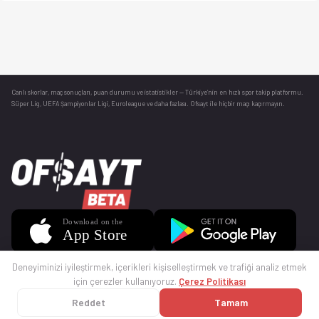
Canlı skorlar
, maç sonuçları, puan durumu ve istatistikler — Türkiye’nin en hızlı spor takip platformu.
Süper Lig, UEFA Şampiyonlar Ligi, Euroleague ve daha fazlası. Ofsayt ile hiçbir maçı kaçırmayın.
Deneyiminizi iyileştirmek, içerikleri kişiselleştirmek ve trafiği analiz etmek
için çerezler kullanıyoruz.
Çerez Politikası
Reddet
Tamam
© 2025 Ofsayt