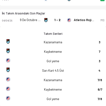
İki Takım Arasındaki Son Maçlar
9 De Octubre FC
1 - 2
Atletico Rojiblanco
MS
04/04/26
Takım Serileri
Kazanamama
3
Kaybetmeme
7
Gol yeme
3
Sarı Kart 4.5 Üst
4
Kazanamama
7/8
Kaybetmeme
6/7
Gol yeme
7/8