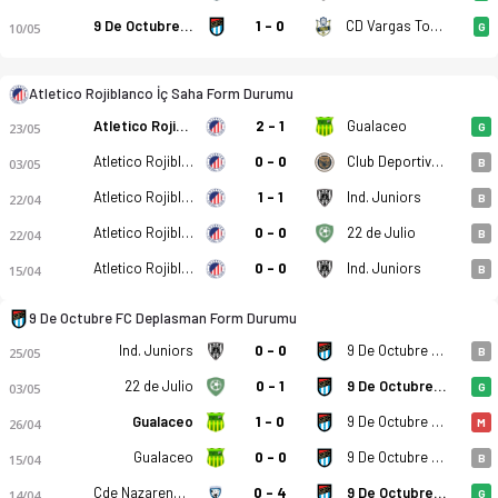
9 De Octubre FC
1 - 0
CD Vargas Torres
10/05
G
Atletico Rojiblanco İç Saha Form Durumu
Atletico Rojiblanco - 9 De Octubre FC 0-0 bitti. Gol anları, k
Atletico Rojiblanco
2 - 1
Gualaceo
23/05
G
Atletico Rojiblanco
0 - 0
Club Deportivo Cuenca Juniors
03/05
B
Atletico Rojiblanco
1 - 1
Ind. Juniors
22/04
B
Atletico Rojiblanco
0 - 0
22 de Julio
22/04
B
Atletico Rojiblanco
0 - 0
Ind. Juniors
15/04
B
9 De Octubre FC Deplasman Form Durumu
Ind. Juniors
0 - 0
9 De Octubre FC
25/05
B
22 de Julio
0 - 1
9 De Octubre FC
03/05
G
Gualaceo
1 - 0
9 De Octubre FC
26/04
M
Gualaceo
0 - 0
9 De Octubre FC
15/04
B
Cde Nazareno FC
0 - 4
9 De Octubre FC
14/04
G