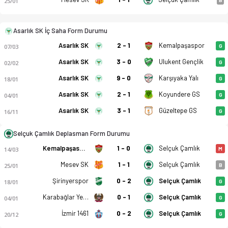
25/01
Asarlık SK İç Saha Form Durumu
Asarlık SK
2 - 1
Kemalpaşaspor
07/03
G
Asarlık SK
3 - 0
Ulukent Gençlik
02/02
G
Asarlık SK
9 - 0
Karşıyaka Yalı
18/01
G
Asarlık SK
2 - 1
Koyundere GS
04/01
G
Asarlık SK
3 - 1
Güzeltepe GS
16/11
G
Selçuk Çamlık Deplasman Form Durumu
Kemalpaşaspor
1 - 0
Selçuk Çamlık
14/03
M
Mesev SK
1 - 1
Selçuk Çamlık
25/01
B
Şirinyerspor
0 - 2
Selçuk Çamlık
18/01
G
Karabağlar Yeşilyurt
0 - 1
Selçuk Çamlık
04/01
G
İzmir 1461
0 - 2
Selçuk Çamlık
20/12
G