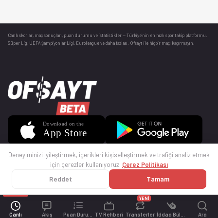
Canlı skorlar
, maç sonuçları, puan durumu ve istatistikler — Türkiye’nin en hızlı spor takip platformu.
Süper Lig, UEFA Şampiyonlar Ligi, Euroleague ve daha fazlası. Ofsayt ile hiçbir maçı kaçırmayın.
Deneyiminizi iyileştirmek, içerikleri kişiselleştirmek ve trafiği analiz etmek
için çerezler kullanıyoruz.
Çerez Politikası
Reddet
Tamam
© 2025 Ofsayt
Kullanım Koşulları
Gizlilik Politikası
Çerez Politikası
İletişim
Sıkça Sorulan Sorular
Künye
YENİ
Canlı
Akış
Puan Durumu
TV Rehberi
Transferler
İddaa Bülteni
Ara