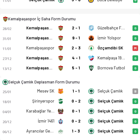
11/01
Kemalpaşaspor İç Saha Form Durumu
Kemalpaşaspor
2 - 1
Güzelbahçe FSK
28/02
G
Kemalpaşaspor
9 - 1
İzmir Yolspor
31/01
G
Kemalpaşaspor
2 - 3
Özçamdibi SK
11/01
M
Kemalpaşaspor
4 - 1
Kemalpaşa 1923
27/12
G
Kemalpaşaspor
5 - 1
Bornova Futbol
13/12
G
Selçuk Çamlık Deplasman Form Durumu
Mesev SK
1 - 1
Selçuk Çamlık
25/01
B
Şirinyerspor
0 - 2
Selçuk Çamlık
18/01
G
Karabağlar Yeşilyurt
0 - 1
Selçuk Çamlık
04/01
G
İzmir 1461
0 - 2
Selçuk Çamlık
20/12
G
Ayrancılar Gençlik
1 - 3
Selçuk Çamlık
06/12
G