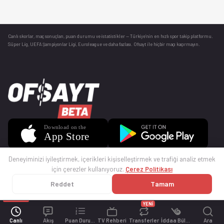
Canlı skorlar
, maç sonuçları, puan durumu ve istatistikler — Türkiye’nin en hızlı spor takip platformu.
Süper Lig, UEFA Şampiyonlar Ligi, Euroleague ve daha fazlası. Ofsayt ile hiçbir maçı kaçırmayın.
Deneyiminizi iyileştirmek, içerikleri kişiselleştirmek ve trafiği analiz etmek
için çerezler kullanıyoruz.
Çerez Politikası
Reddet
Tamam
© 2025 Ofsayt
Kullanım Koşulları
Gizlilik Politikası
Çerez Politikası
İletişim
Sıkça Sorulan Sorular
Künye
YENİ
Canlı
Akış
Puan Durumu
TV Rehberi
Transferler
İddaa Bülteni
Ara