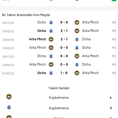
İki Takım Arasındaki Son Maçlar
Dicha
0 - 0
Arba Minch
MS
29/12/25
Dicha
2 - 1
Arba Minch
MS
07/05/25
Arba Minch
2 - 1
Dicha
MS
23/01/25
Arba Minch
0 - 0
Dicha
MS
15/05/23
Dicha
0 - 0
Arba Minch
MS
24/11/22
Arba Minch
0 - 0
Dicha
MS
22/05/22
Dicha
1 - 0
Arba Minch
MS
31/01/22
Takım Serileri
Kaybetmeme
4
Kaybetmeme
3