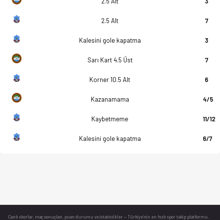
2.5 Alt
3
2.5 Alt
7
Kalesini gole kapatma
3
Sarı Kart 4.5 Üst
7
Korner 10.5 Alt
6
Kazanamama
4/5
Kaybetmeme
11/12
Kalesini gole kapatma
6/7
Canlı skorlar
, maç sonuçları, puan durumu ve istatistikler — Türkiye’nin en hızlı spor takip platformu.