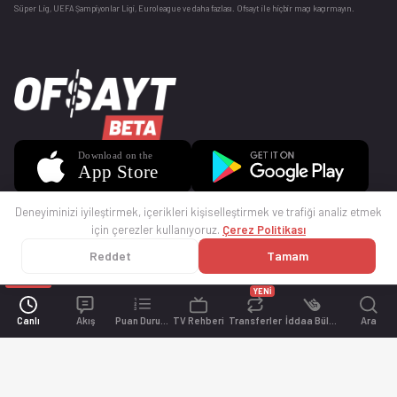
Süper Lig, UEFA Şampiyonlar Ligi, Euroleague ve daha fazlası. Ofsayt ile hiçbir maçı kaçırmayın.
Deneyiminizi iyileştirmek, içerikleri kişiselleştirmek ve trafiği analiz etmek
için çerezler kullanıyoruz.
Çerez Politikası
Reddet
Tamam
© 2025 Ofsayt
Kullanım Koşulları
Gizlilik Politikası
Çerez Politikası
İletişim
Sıkça Sorulan Sorular
Künye
YENİ
Canlı
Akış
Puan Durumu
TV Rehberi
Transferler
İddaa Bülteni
Ara