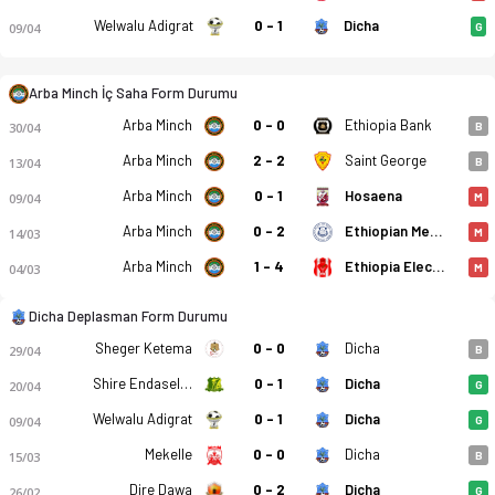
Welwalu Adigrat
0 - 1
Dicha
09/04
G
Arba Minch İç Saha Form Durumu
Arba Minch
0 - 0
Ethiopia Bank
30/04
B
Arba Minch
2 - 2
Saint George
13/04
B
Arba Minch
0 - 1
Hosaena
09/04
M
Arba Minch
0 - 2
Ethiopian Medhin
14/03
M
Arba Minch
1 - 4
Ethiopia Electricity
04/03
M
Arba Minch Kenema - Dicha SC 2-3 bitti. Gol anları, kadro, is
Dicha Deplasman Form Durumu
Sheger Ketema
0 - 0
Dicha
29/04
B
Shire Endaselassie
0 - 1
Dicha
20/04
G
Welwalu Adigrat
0 - 1
Dicha
09/04
G
Mekelle
0 - 0
Dicha
15/03
B
Dire Dawa
0 - 2
Dicha
26/02
G