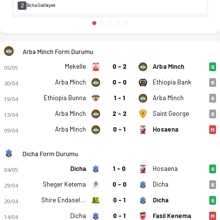
2
Dicha Galibiyeti
Arba Minch Form Durumu
Mekelle
0 - 2
Arba Minch
05/05
G
Arba Minch
0 - 0
Ethiopia Bank
30/04
B
Ethiopia Bunna
1 - 1
Arba Minch
19/04
B
Arba Minch
2 - 2
Saint George
13/04
B
Arba Minch
0 - 1
Hosaena
09/04
M
Dicha Form Durumu
Dicha
1 - 0
Hosaena
04/05
G
Sheger Ketema
0 - 0
Dicha
29/04
B
Shire Endaselassie
0 - 1
Dicha
20/04
G
Dicha
0 - 1
Fasil Kenema
14/04
M