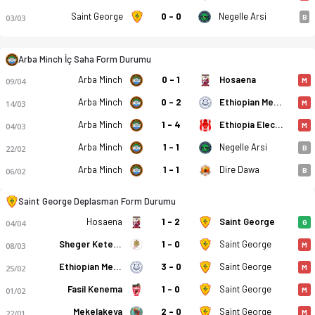
Saint George
0 - 0
Negelle Arsi
03/03
B
Arba Minch İç Saha Form Durumu
Arba Minch
0 - 1
Hosaena
09/04
M
Arba Minch
0 - 2
Ethiopian Medhin
14/03
M
Arba Minch Kenema - Saint George FC 2-2 bitti. Gol anları, ka
Arba Minch
1 - 4
Ethiopia Electricity
04/03
M
Arba Minch
1 - 1
Negelle Arsi
22/02
B
Arba Minch
1 - 1
Dire Dawa
06/02
B
Saint George Deplasman Form Durumu
Hosaena
1 - 2
Saint George
04/04
G
Sheger Ketema
1 - 0
Saint George
08/03
M
Ethiopian Medhin
3 - 0
Saint George
25/02
M
Fasil Kenema
1 - 0
Saint George
01/02
M
Mekelakeya
2 - 0
Saint George
22/01
M