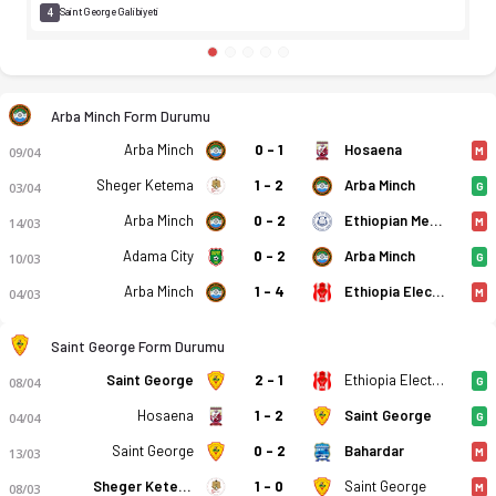
4
Saint George Galibiyeti
Arba Minch Form Durumu
Arba Minch
0 - 1
Hosaena
09/04
M
Sheger Ketema
1 - 2
Arba Minch
03/04
G
Arba Minch
0 - 2
Ethiopian Medhin
14/03
M
Adama City
0 - 2
Arba Minch
10/03
G
Arba Minch
1 - 4
Ethiopia Electricity
04/03
M
Saint George Form Durumu
Saint George
2 - 1
Ethiopia Electricity
08/04
G
Hosaena
1 - 2
Saint George
04/04
G
Saint George
0 - 2
Bahardar
13/03
M
Sheger Ketema
1 - 0
Saint George
08/03
M