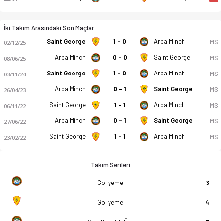
İki Takım Arasındaki Son Maçlar
Saint George
1 - 0
Arba Minch
MS
02/12/25
Arba Minch
0 - 0
Saint George
MS
08/06/25
Saint George
1 - 0
Arba Minch
MS
03/11/24
Arba Minch
0 - 1
Saint George
MS
26/04/23
Saint George
1 - 1
Arba Minch
MS
06/11/22
Arba Minch
0 - 1
Saint George
MS
27/06/22
Saint George
1 - 1
Arba Minch
MS
23/02/22
Takım Serileri
Gol yeme
3
Gol yeme
4