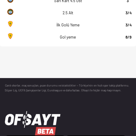
Sarı Kart 4.5 Üst
3
2.5 Alt
3/4
İlk Golü Yeme
3/4
Gol yeme
8/9
Canlı skorlar
, maç sonuçları, puan durumu ve istatistikler — Türkiye’nin en hızlı spor takip platformu.
Süper Lig, UEFA Şampiyonlar Ligi, Euroleague ve daha fazlası. Ofsayt ile hiçbir maçı kaçırmayın.