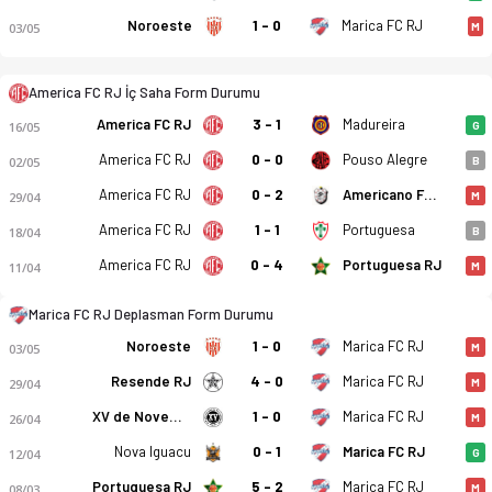
Noroeste
1 - 0
Marica FC RJ
03/05
M
America FC RJ İç Saha Form Durumu
America FC RJ
3 - 1
Madureira
16/05
G
America FC RJ - Marica FC RJ 0-1 bitti. Gol anları, kadro, ist
America FC RJ
0 - 0
Pouso Alegre
02/05
B
America FC RJ
0 - 2
Americano FC RJ
29/04
M
America FC RJ
1 - 1
Portuguesa
18/04
B
America FC RJ
0 - 4
Portuguesa RJ
11/04
M
Marica FC RJ Deplasman Form Durumu
Noroeste
1 - 0
Marica FC RJ
03/05
M
Resende RJ
4 - 0
Marica FC RJ
29/04
M
XV de Novembro
1 - 0
Marica FC RJ
26/04
M
Nova Iguacu
0 - 1
Marica FC RJ
12/04
G
Portuguesa RJ
5 - 2
Marica FC RJ
08/03
M