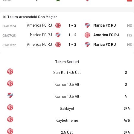
İki Takım Arasındaki Son Maçlar
America FC RJ
1 - 2
Marica FC RJ
MS
06/07/24
Marica FC RJ
1 - 2
America FC RJ
MS
08/07/23
America FC RJ
1 - 2
Marica FC RJ
MS
02/07/22
Takım Serileri
Sarı Kart 4.5 Üst
3
Korner 10.5 Alt
3
Korner 10.5 Alt
4
Galibiyet
3/4
Kaybetmeme
4/5
2.5 Üst
3/4