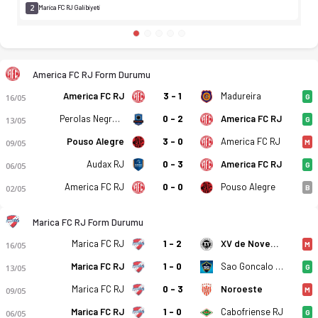
2
Marica FC RJ Galibiyeti
America FC RJ Form Durumu
America FC RJ
3 - 1
Madureira
16/05
G
Perolas Negras - Haiti
0 - 2
America FC RJ
13/05
G
Pouso Alegre
3 - 0
America FC RJ
09/05
M
Audax RJ
0 - 3
America FC RJ
06/05
G
America FC RJ
0 - 0
Pouso Alegre
02/05
B
Marica FC RJ Form Durumu
Marica FC RJ
1 - 2
XV de Novembro
16/05
M
Marica FC RJ
1 - 0
Sao Goncalo EC RJ
13/05
G
Marica FC RJ
0 - 3
Noroeste
09/05
M
Marica FC RJ
1 - 0
Cabofriense RJ
06/05
G