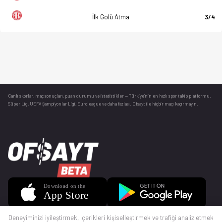
İlk Golü Atma
3/4
Canlı skorlar
, maç sonuçları, puan durumu ve istatistikler — Türkiye’nin en hızlı spor takip platformu.
Süper Lig, UEFA Şampiyonlar Ligi, Euroleague ve daha fazlası. Ofsayt ile hiçbir maçı kaçırmayın.
Deneyiminizi iyileştirmek, içerikleri kişiselleştirmek ve trafiği analiz etmek