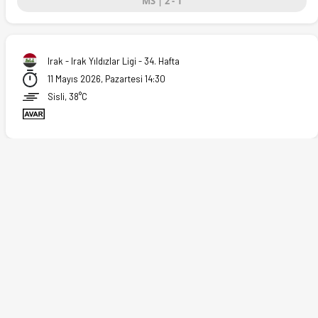
MS | 2 - 1
05.2026)
Irak - Irak Yıldızlar Ligi - 34. Hafta
11 Mayıs 2026, Pazartesi 14:30
Sisli, 38°C