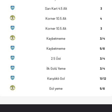
Sarı Kart 4.5 Alt
3
Korner 10.5 Alt
4
Korner 10.5 Alt
3
Kaybetmeme
3/4
Kaybetmeme
5/6
2.5 Üst
3/4
İlk Golü Yeme
3/4
Karşılıklı Gol
11/12
Gol yeme
5/6