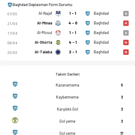
Baghdad Deplasman Form Durumu
Al-Najaf
1 - 1
Baghdad
07/05
B
 istatistikler, puan durumu ve iddaa oranları Ofsayt'ta. (11.
Al-Minaa
4 - 0
Baghdad
21/04
M
Al-Mosul
1 - 1
Baghdad
17/04
B
Al-Shorta
4 - 1
Baghdad
08/04
M
Al-Talaba
2 - 1
Baghdad
25/03
M
Takım Serileri
Kazanamama
5
Kaybetmeme
3
Karşılıklı Gol
3
Gol yeme
3
Gol yeme
17