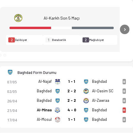
Al-Karkh Son 5 Maçı
N
2
1
2
Galibiyet
Beraberlik
Mağlubiyet
Baghdad Form Durumu
Al-Najaf
1 - 1
Baghdad
07/05
B
Baghdad
2 - 2
Al-Qasim SC
02/05
B
Baghdad
2 - 2
Al-Zawraa
26/04
B
Al-Minaa
4 - 0
Baghdad
21/04
M
Al-Mosul
1 - 1
Baghdad
17/04
B