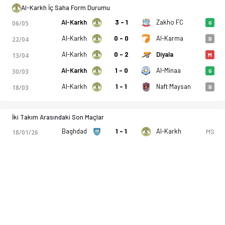
Al-Karkh İç Saha Form Durumu
Al-Karkh
3 - 1
Zakho FC
06/05
G
Al-Karkh SC - Amanat Baghdad SC 2-1 bitti. Gol anları, kadro,
Al-Karkh
0 - 0
Al-Karma
22/04
B
Al-Karkh
0 - 2
Diyala
13/04
M
Al-Karkh
1 - 0
Al-Minaa
30/03
G
Al-Karkh
1 - 1
Naft Maysan
18/03
B
İki Takım Arasındaki Son Maçlar
Baghdad
1 - 1
Al-Karkh
MS
18/01/26