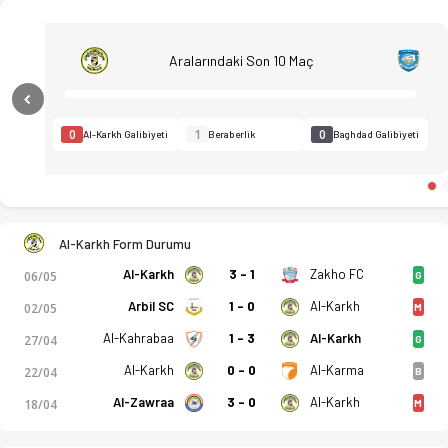
Aralarındaki Son 10 Maç
Previous
0
1
0
Al-Karkh Galibiyeti
Beraberlik
Baghdad Galibiyeti
Al-Karkh Form Durumu
Al-Karkh
3 - 1
Zakho FC
06/05
G
Arbil SC
1 - 0
Al-Karkh
02/05
M
Al-Kahrabaa
1 - 3
Al-Karkh
27/04
G
Al-Karkh
0 - 0
Al-Karma
22/04
B
Al-Zawraa
3 - 0
Al-Karkh
18/04
M