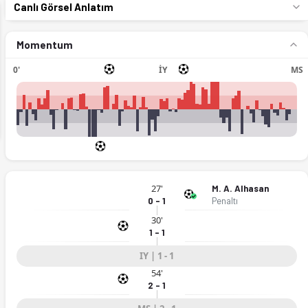
Canlı Görsel Anlatım
Momentum
0'
İY
MS
ext
27'
M. A. Alhasan
0 - 1
Penaltı
30'
1 - 1
IY | 1 - 1
54'
2 - 1