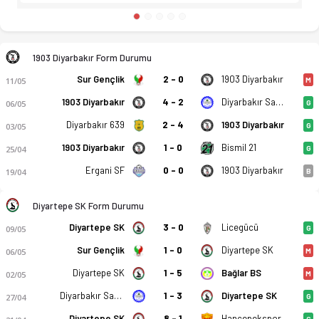
1903 Diyarbakır Form Durumu
Sur Gençlik
2 - 0
1903 Diyarbakır
11/05
M
1903 Diyarbakır
4 - 2
Diyarbakır Sanayi Sitesi
06/05
G
Diyarbakır 639
2 - 4
1903 Diyarbakır
03/05
G
1903 Diyarbakır
1 - 0
Bismil 21
25/04
G
Ergani SF
0 - 0
1903 Diyarbakır
19/04
B
Diyartepe SK Form Durumu
Diyartepe SK
3 - 0
Licegücü
09/05
G
Sur Gençlik
1 - 0
Diyartepe SK
06/05
M
Diyartepe SK
1 - 5
Bağlar BS
02/05
M
Diyarbakır Sanayi Sitesi
1 - 3
Diyartepe SK
27/04
G
Diyartepe SK
8 - 1
Hançepekspor
G