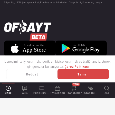
Süper Lig, UEFA Şampiyonlar Ligi, Euroleague ve daha fazlası. Ofsayt ile hiçbir maçı kaçırmayın.
Deneyiminizi iyileştirmek, içerikleri kişiselleştirmek ve trafiği analiz etmek
için çerezler kullanıyoruz.
Çerez Politikası
Reddet
Tamam
© 2025 Ofsayt
Kullanım Koşulları
Gizlilik Politikası
Çerez Politikası
İletişim
Sıkça Sorulan Sorular
Künye
YENİ
Canlı
Akış
Puan Durumu
TV Rehberi
Transferler
İddaa Bülteni
Ara