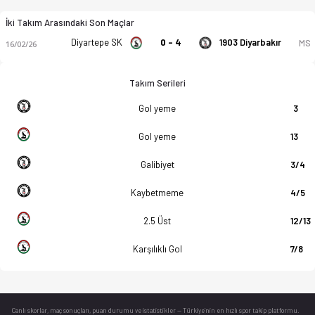
İki Takım Arasındaki Son Maçlar
Diyartepe SK
0 - 4
1903 Diyarbakır
MS
16/02/26
Takım Serileri
Gol yeme
3
Gol yeme
13
Galibiyet
3/4
Kaybetmeme
4/5
2.5 Üst
12/13
Karşılıklı Gol
7/8
Canlı skorlar
, maç sonuçları, puan durumu ve istatistikler — Türkiye’nin en hızlı spor takip platformu.