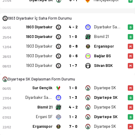
21/04
1903 Diyarbakır İç Saha Form Durumu
1903 Diyarbakır Kartalspor - Diyartepe Spor Kulübü 1-3 bitti.
1903 Diyarbakır
4 - 2
Diyarbakır Sanayi Sitesi
06/05
G
1903 Diyarbakır
1 - 0
Bismil 21
25/04
G
1903 Diyarbakır
0 - 8
Erganispor
12/04
M
1903 Diyarbakır
0 - 6
Bağlar BS
28/03
M
1903 Diyarbakır
1 - 7
Silvan BSK
08/03
M
Diyartepe SK Deplasman Form Durumu
Sur Gençlik
1 - 0
Diyartepe SK
06/05
M
Diyarbakır Sanayi Sitesi
1 - 3
Diyartepe SK
27/04
G
Bismil 21
4 - 2
Diyartepe SK
29/03
M
Ergani SF
1 - 2
Diyartepe SK
07/03
G
Erganispor
7 - 0
Diyartepe SK
22/02
M