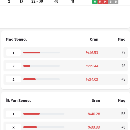
2
13
22 - 38
-16
11
G
M
M
B
B
tatistiklerini Ofsayt'ta canlı takip et. Gol krallığı ve kart i
Maç Sonucu
Oran
Maç
%46.53
67
1
%19.44
28
X
%34.03
49
2
İlk Yarı Sonucu
Oran
Maç
%40.28
58
1
%33.33
48
X