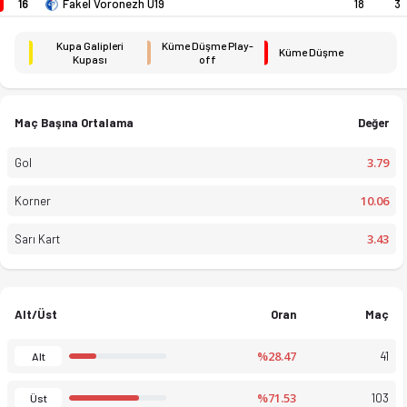
16
18
3
Fakel Voronezh U19
Gençlik Ligi 2026 sezonu puan durumu, haftalık fikstür ve maç is
Kupa Galipleri
Küme Düşme Play-
Küme Düşme
Kupası
off
Maç Başına Ortalama
Değer
3.79
Gol
10.06
Korner
3.43
Sarı Kart
Alt/Üst
Oran
Maç
%28.47
41
Alt
%71.53
103
Üst