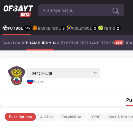
Gençlik Ligi 2026 sezonu puan durumu, haftalık fikstür ve maç is
FUTBOL
147
BASKETBOL
9
VOLEYBOL
0
TENİS
2
CANLI SKOR
PUAN DURUMU
AKIŞ
TV REHBERİ
TRANSFERLER
İDDA
YENİ
Gençlik Ligi 2026
Gençlik Ligi
Rusya
Pu
Puan Durumu
Alt/Üst
Karşılıklı Gol
İY/MS
Kart & Korne
1