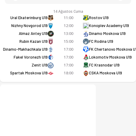
14 Ağustos Cuma
11:00
Ural Ekaterinburg U19
Rostov U19
12:00
Nizhny Novgorod U19
Konoplev Academy U19
13:00
Almaz Antey U19
Dinamo Moskova U19
15:00
Rubin Kazan U19
FC Rodina U19
17:00
Dinamo-Makhachkala U19
FK Chertanovo Moskova U
17:00
Fakel Voronezh U19
Lokomotiv Moskova U19
17:00
Zenit U19
FC Krasnodar U19
18:00
Spartak Moskova U19
CSKA Moskova U19