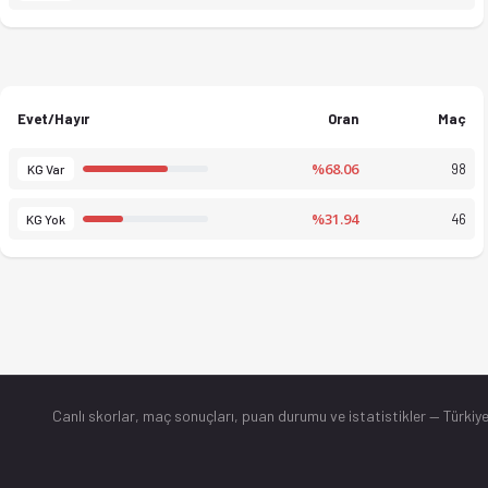
Evet/Hayır
Oran
Maç
%68.06
98
KG Var
%31.94
46
KG Yok
Canlı skorlar
, maç sonuçları, puan durumu ve istatistikler — Türkiye