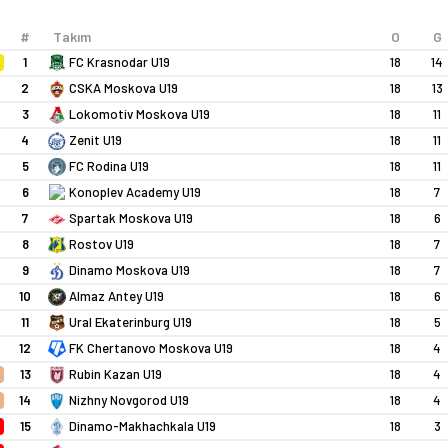
2
#
Takım
O
G
G
1
18
14
FC Krasnodar U19
2
18
13
CSKA Moskova U19
3
18
11
Lokomotiv Moskova U19
4
18
11
Zenit U19
5
18
11
FC Rodina U19
6
Konoplev Academy U19
18
7
7
18
6
Spartak Moskova U19
8
18
7
Rostov U19
9
18
7
Dinamo Moskova U19
10
18
6
Almaz Antey U19
11
18
5
Ural Ekaterinburg U19
12
18
4
FK Chertanovo Moskova U19
13
18
4
Rubin Kazan U19
14
18
4
Nizhny Novgorod U19
15
18
3
Dinamo-Makhachkala U19