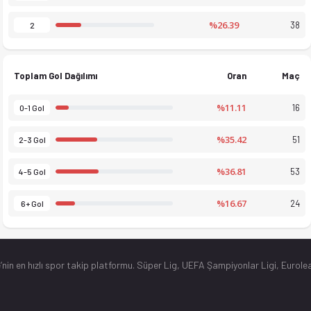
%26.39
38
2
Toplam Gol Dağılımı
Oran
Maç
%11.11
16
0-1 Gol
%35.42
51
2-3 Gol
%36.81
53
4-5 Gol
%16.67
24
6+ Gol
’nin en hızlı spor takip platformu. Süper Lig, UEFA Şampiyonlar Ligi, Eurolea