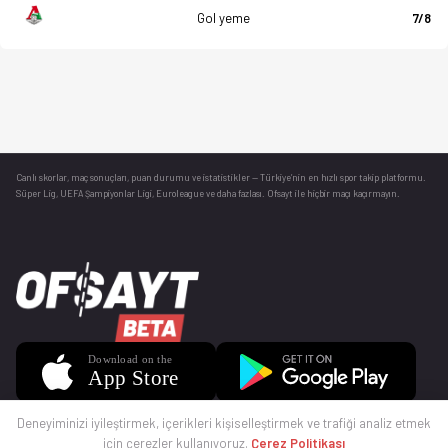
Gol yeme
7/8
Canlı skorlar
, maç sonuçları, puan durumu ve istatistikler — Türkiye’nin en hızlı spor takip platformu.
Süper Lig, UEFA Şampiyonlar Ligi, Euroleague ve daha fazlası. Ofsayt ile hiçbir maçı kaçırmayın.
Deneyiminizi iyileştirmek, içerikleri kişiselleştirmek ve trafiği analiz etmek
için çerezler kullanıyoruz.
Çerez Politikası