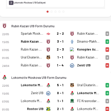
3
Lokomotiv Moskova U19 Galibiyeti
Rubin Kazan U19 Form Durumu
Spartak Moskova U19
2 - 2
Rubin Kazan U19
22/05
B
Rubin Kazan U19
3 - 1
Dinamo-Makhachkala U19
15/05
G
Rubin Kazan U19
2 - 3
Konoplev Academy U19
07/05
M
Ural Ekaterinburg U19
1 - 1
Rubin Kazan U19
01/05
B
Rubin Kazan U19
1 - 4
Zenit U19
24/04
M
Lokomotiv Moskova U19 Form Durumu
Lokomotiv Moskova U19
5 - 1
Ural Ekaterinburg U19
22/05
G
Zenit U19
0 - 1
Lokomotiv Moskova U19
15/05
G
Lokomotiv Moskova U19
1 - 1
FC Krasnodar U19
07/05
B
Rostov U19
2 - 1
Lokomotiv Moskova U19
01/05
M