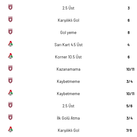
2.5 Üst
3
Karşılıklı Gol
6
Gol yeme
8
Sarı Kart 4.5 Üst
4
Korner 10.5 Üst
6
Kazanamama
10/11
Kaybetmeme
3/4
Kaybetmeme
10/11
2.5 Üst
5/6
İlk Golü Atma
3/4
Karşılıklı Gol
7/8