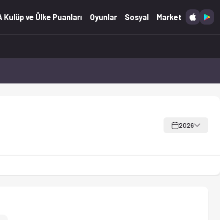
stikleri dahil.
 Kulüp ve Ülke Puanları
Oyunlar
Sosyal
Market
2026
stikleri dahil.