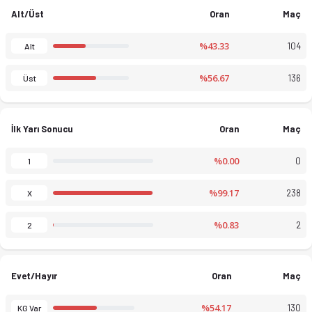
Alt/Üst
Oran
Maç
%43.33
104
Alt
%56.67
136
Üst
İlk Yarı Sonucu
Oran
Maç
%0.00
0
1
%99.17
238
X
%0.83
2
2
Evet/Hayır
Oran
Maç
%54.17
130
KG Var