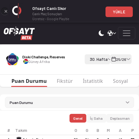
Ofsayt Canlı Skor
YÜKLE
Canlı Maç Sonuçları
Ücretsiz - Google Play'de
Diski Challenge, Reserves 25-26 sezonu puan durumu, haftalık fi
Diski Challenge, Reserves 25-26
Diski Challenge, Reserves
30. Hafta
25/26
Güney Afrika
Puan Durumu
Fikstür
İstatistik
Sosyal
Puan Durumu
Genel
İç Saha
Deplasman
#
Takım
O
G
B
M
A
P