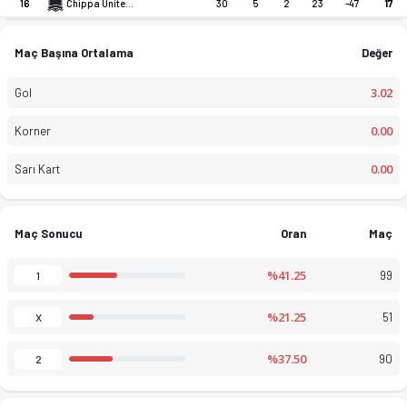
16
30
5
2
23
-47
17
Chippa United FC Reserve
Maç Başına Ortalama
Değer
3.02
Gol
0.00
Korner
0.00
Sarı Kart
Diski Challenge, Reserves 25-26 sezonu puan durumu, haftalık fi
Maç Sonucu
Oran
Maç
%41.25
99
1
%21.25
51
X
%37.50
90
2