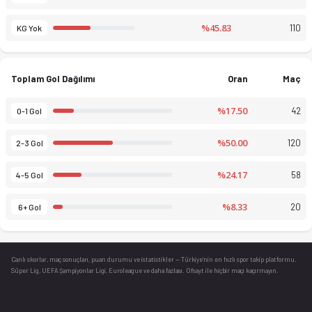
%45.83
110
KG Yok
Toplam Gol Dağılımı
Oran
Maç
%17.50
42
0-1 Gol
%50.00
120
2-3 Gol
%24.17
58
4-5 Gol
%8.33
20
6+ Gol
Canlı skorlar
, maç sonuçları, puan durumu ve istatistikler — Türkiye’nin en hızlı spor takip platformu.
Süper Lig, UEFA Şampiyonlar Ligi, Euroleague ve daha fazlası. Ofsayt ile hiçbir maçı kaçırmayın.