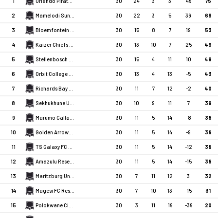
1
30
24
3
3
46
75
Orlando Pirates Reserves
2
30
22
3
5
39
69
Mamelodi Sundowns Reserve
3
30
15
8
7
19
53
Bloemfontein Celtic
4
30
13
10
7
25
49
Kaizer Chiefs Reserve
5
30
15
4
11
10
49
Stellenbosch FC Reserve
6
30
13
4
13
-5
43
Orbit College Reserves
7
30
11
7
12
-2
40
Richards Bay FC Reserves
8
30
10
9
11
7
39
Sekhukhune United Reserve
9
30
11
5
14
-8
38
Marumo Gallants Reserve
10
30
11
5
14
-9
38
Golden Arrows Reserve
11
30
11
5
14
-12
38
TS Galaxy FC Reserves
12
30
11
5
14
-15
38
Amazulu Reserve
13
30
7
11
12
3
32
Maritzburg United Reserve
14
30
7
10
13
-15
31
Magesi FC Reserves
15
30
3
11
16
-36
20
Polokwane City Reserves