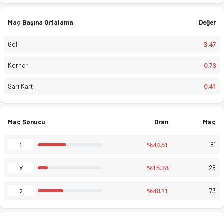
Maç Başına Ortalama
Değer
3.47
Gol
0.78
Korner
0.41
Sarı Kart
Maç Sonucu
Oran
Maç
Eliteliga Voralberg 25-26 sezonu puan durumu, haftalık fikstür 
%44.51
81
1
%15.38
28
X
%40.11
73
2