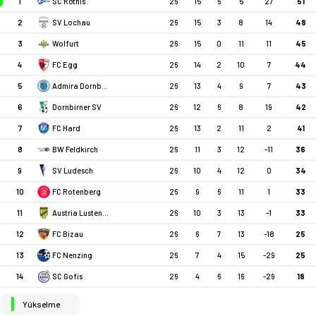
1
26
15
6
5
27
51
SC Röthis
2
26
15
3
8
14
48
SV Lochau
3
26
15
0
11
11
45
Wolfurt
4
26
14
2
10
7
44
FC Egg
5
26
13
4
9
7
43
Admira Dornbirn
6
26
12
6
8
19
42
Dornbirner SV
7
26
13
2
11
2
41
FC Hard
8
26
11
3
12
-11
36
BW Feldkirch
9
26
10
4
12
0
34
SV Ludesch
10
26
9
6
11
1
33
FC Rotenberg
11
26
10
3
13
-1
33
Austria Lustenau (A)
12
26
6
7
13
-18
25
FC Bizau
13
26
7
4
15
-29
25
FC Nenzing
14
26
4
6
16
-29
18
SC Gofis
Yükselme