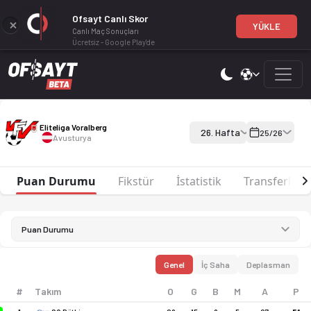
Ofsayt Canlı Skor
YÜKLE
Canlı Maç Sonuçları
Ücretsiz - Google Play'de
Eliteliga Voralberg 25-26 sezonu puan durumu, haftalık fikstür 
Eliteliga Voralberg 25-26
Eliteliga Voralberg
26. Hafta
25/26
Avusturya
Puan Durumu
Fikstür
İstatistik
Transferler
Puan Durumu
Genel
İç Saha
Deplasman
#
Takım
O
G
B
M
A
P