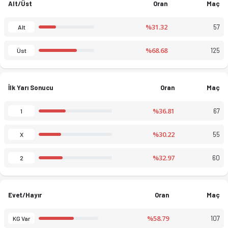
Alt/Üst
Oran
Maç
%31.32
57
Alt
%68.68
125
Üst
İlk Yarı Sonucu
Oran
Maç
%36.81
67
1
%30.22
55
X
%32.97
60
2
Evet/Hayır
Oran
Maç
%58.79
107
KG Var