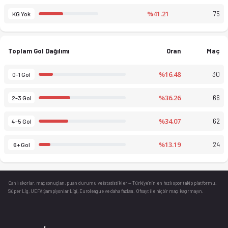
%41.21
75
KG Yok
Toplam Gol Dağılımı
Oran
Maç
%16.48
30
0-1 Gol
%36.26
66
2-3 Gol
%34.07
62
4-5 Gol
%13.19
24
6+ Gol
Canlı skorlar
, maç sonuçları, puan durumu ve istatistikler — Türkiye’nin en hızlı spor takip platformu.
Süper Lig, UEFA Şampiyonlar Ligi, Euroleague ve daha fazlası. Ofsayt ile hiçbir maçı kaçırmayın.