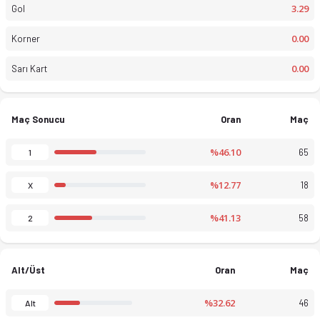
3.29
Gol
0.00
Korner
0.00
Sarı Kart
Maç Sonucu
Oran
Maç
U20 NSW Premier Lig 2 Reserves, Kadınlar 2026 sezonu puan duru
%46.10
65
1
%12.77
18
X
%41.13
58
2
Alt/Üst
Oran
Maç
%32.62
46
Alt