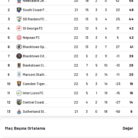
1
20
18
2
0
62
56
Newcastle Jet U23
2
21
15
3
3
23
48
South Coast Flame FC
3
22
13
5
4
25
44
SD Raiders FC U23
4
22
12
6
4
17
42
St George FC
5
22
13
3
6
5
42
Nepean FC
6
22
13
2
7
27
41
Blacktown Spartans FC
7
22
9
2
11
-11
29
Blacktown City FC
8
22
7
5
10
-13
26
Bankstown City FC
9
22
6
2
14
-11
20
Marconi Stallions U23
10
22
5
3
14
-23
18
Camden Tigers FC
11
22
5
1
16
-15
16
Inter Lions FC
12
22
4
2
16
-27
14
Central Coast Mariners
13
21
3
0
18
-59
9
Sutherland Strikers
Maç Başına Ortalama
Değer