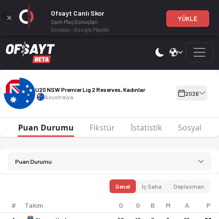
Ofsayt Canlı Skor
YÜKLE
Canlı Maç Sonuçları
Ücretsiz - Google Play'de
U20 NSW Premier Lig 2 Reserves, Kadınlar 2026 sezonu puan duru
U20 NSW Premier Lig 2 Reserves,
U20 NSW Premier Lig 2 Reserves, Kadınlar
2026
Avustralya
Puan Durumu
Fikstür
İstatistik
Sosyal
Puan Durumu
Genel
İç Saha
Deplasman
#
Takım
O
G
B
M
A
P