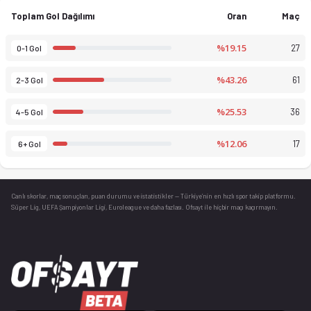
Toplam Gol Dağılımı
Oran
Maç
%19.15
27
0-1 Gol
%43.26
61
2-3 Gol
%25.53
36
4-5 Gol
%12.06
17
6+ Gol
Canlı skorlar
, maç sonuçları, puan durumu ve istatistikler — Türkiye’nin en hızlı spor takip platformu.
Süper Lig, UEFA Şampiyonlar Ligi, Euroleague ve daha fazlası. Ofsayt ile hiçbir maçı kaçırmayın.