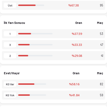
%67.38
95
Üst
İlk Yarı Sonucu
Oran
Maç
%37.59
53
1
%33.33
47
X
%29.08
41
2
Evet/Hayır
Oran
Maç
%58.16
82
KG Var
%41.84
59
KG Yok