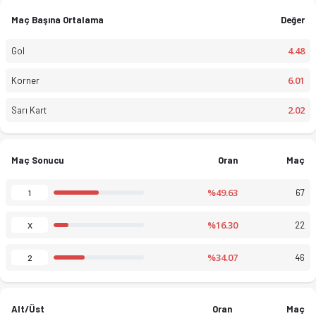
Maç Başına Ortalama
Değer
4.48
Gol
6.01
Korner
2.02
Sarı Kart
Maç Sonucu
Oran
Maç
Queensland Premier League 3 Metro 2026 sezonu puan durumu, ha
%49.63
67
1
%16.30
22
X
%34.07
46
2
Alt/Üst
Oran
Maç