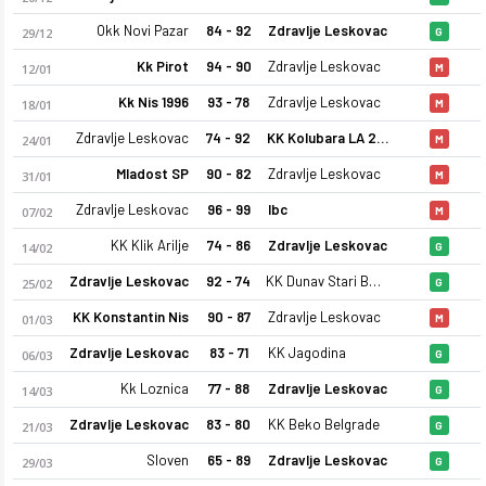
Okk Novi Pazar
84 - 92
Zdravlje Leskovac
29/12
G
Kk Pirot
94 - 90
Zdravlje Leskovac
12/01
M
Kk Nis 1996
93 - 78
Zdravlje Leskovac
18/01
M
Zdravlje Leskovac
74 - 92
KK Kolubara LA 2003
24/01
M
Mladost SP
90 - 82
Zdravlje Leskovac
31/01
M
Zdravlje Leskovac 25-26 sezonu kadrosu, maç fikstürü, puan d
Zdravlje Leskovac
96 - 99
Ibc
07/02
M
KK Klik Arilje
74 - 86
Zdravlje Leskovac
14/02
G
Zdravlje Leskovac
92 - 74
KK Dunav Stari Banovci
25/02
G
KK Konstantin Nis
90 - 87
Zdravlje Leskovac
01/03
M
Zdravlje Leskovac
83 - 71
KK Jagodina
06/03
G
Kk Loznica
77 - 88
Zdravlje Leskovac
14/03
G
Zdravlje Leskovac
83 - 80
KK Beko Belgrade
21/03
G
Sloven
65 - 89
Zdravlje Leskovac
29/03
G