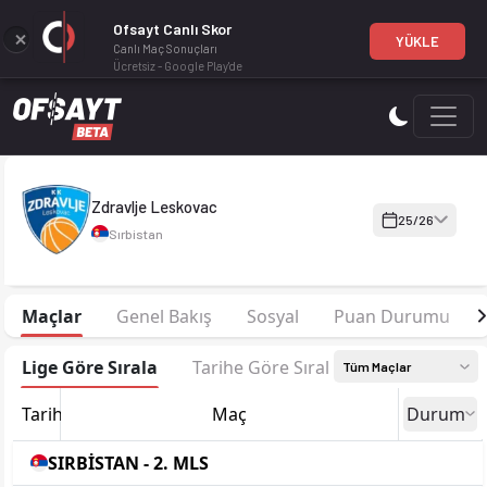
Ofsayt Canlı Skor
YÜKLE
Canlı Maç Sonuçları
Ücretsiz - Google Play'de
Zdravlje Leskovac 25-26 sezonu kadrosu, maç fikstürü, puan d
Zdravlje Leskovac
25/26
Sırbistan
Maçlar
Genel Bakış
Sosyal
Puan Durumu
Lige Göre Sırala
Tarihe Göre Sırala
Tüm Maçlar
Tarih
Maç
Durum
SIRBİSTAN - 2. MLS