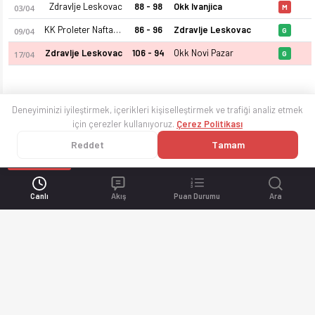
Zdravlje Leskovac
88 - 98
Okk Ivanjica
03/04
M
KK Proleter Naftagas
86 - 96
Zdravlje Leskovac
09/04
G
Zdravlje Leskovac
106 - 94
Okk Novi Pazar
17/04
G
Deneyiminizi iyileştirmek, içerikleri kişiselleştirmek ve trafiği analiz etmek
için çerezler kullanıyoruz.
Çerez Politikası
Reddet
Tamam
Canlı
Akış
Puan Durumu
Ara