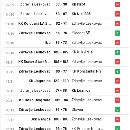
Zdravlje Leskovac
88 - 98
Kk Pirot
27/09
M
Zdravlje Leskovac
89 - 97
Kk Nis 1996
04/10
M
KK Kolubara LA 2003
82 - 71
Zdravlje Leskovac
11/10
M
Zdravlje Leskovac
84 - 76
Mladost SP
18/10
G
Ibc
98 - 73
Zdravlje Leskovac
26/10
M
Zdravlje Leskovac
105 - 102
KK Klik Arilje
29/10
G
KK Dunav Stari Banovci
109 - 102
Zdravlje Leskovac
01/11
M
Zdravlje Leskovac
89 - 77
KK Konstantin Nis
08/11
G
KK Jagodina
122 - 120
Zdravlje Leskovac
15/11
M
Zdravlje Leskovac
87 - 88
Kk Loznica
22/11
M
KK Beko Belgrade
102 - 86
Zdravlje Leskovac
29/11
M
Zdravlje Leskovac
98 - 79
Sloven
05/12
G
Okk Ivanjica
106 - 100
Zdravlje Leskovac
13/12
M
Zdravlje Leskovac
99 - 78
KK Proleter Naftagas
20/12
G