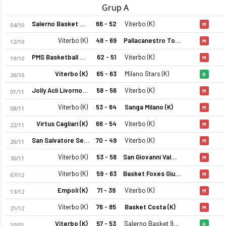
Grup A
Salerno Basket 92 (K)
66 - 52
Viterbo (K)
04/10
M
Viterbo (K)
48 - 69
Pallacanestro Torino (K)
12/10
M
PMS Basketball Moncalieri (K)
62 - 51
Viterbo (K)
19/10
M
Viterbo (K)
65 - 63
Milano Stars (K)
26/10
G
Jolly Acli Livorno (K)
58 - 56
Viterbo (K)
01/11
M
Viterbo (K)
53 - 64
Sanga Milano (K)
08/11
M
Virtus Cagliari (K)
66 - 54
Viterbo (K)
22/11
M
San Salvatore Selargius (K)
70 - 49
Viterbo (K)
26/11
M
Viterbo (K)
53 - 58
San Giovanni Valdarno (K)
30/11
M
Viterbo (K)
59 - 63
Basket Foxes Giussano (K)
07/12
M
Empoli (K)
71 - 39
Viterbo (K)
13/12
M
Viterbo (K)
76 - 85
Basket Costa (K)
21/12
M
Viterbo (K)
57 - 53
Salerno Basket 92 (K)
10/01
G