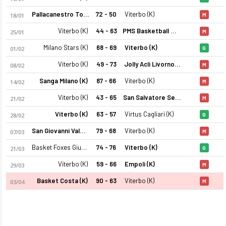
Pallacanestro Torino (K)
72 - 50
Viterbo (K)
18/01
M
Viterbo (K)
44 - 63
PMS Basketball Moncalieri (K)
25/01
M
Milano Stars (K)
68 - 69
Viterbo (K)
01/02
G
Viterbo (K)
49 - 73
Jolly Acli Livorno (K)
08/02
M
Sanga Milano (K)
87 - 66
Viterbo (K)
14/02
M
Basket Viterbo Ants (K) 25-26 sezonu kadrosu, maç fikstürü, 
Viterbo (K)
43 - 65
San Salvatore Selargius (K)
21/02
M
Viterbo (K)
63 - 57
Virtus Cagliari (K)
28/02
G
San Giovanni Valdarno (K)
79 - 68
Viterbo (K)
07/03
M
Basket Foxes Giussano (K)
74 - 76
Viterbo (K)
21/03
G
Viterbo (K)
59 - 66
Empoli (K)
29/03
M
Basket Costa (K)
90 - 63
Viterbo (K)
03/04
M