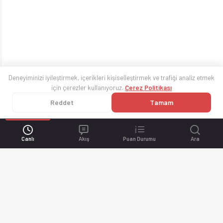
Deneyiminizi iyileştirmek, içerikleri kişiselleştirmek ve trafiği analiz etmek
için çerezler kullanıyoruz.
Çerez Politikası
Reddet
Tamam
Canlı
Akış
Puan Durumu
Ara