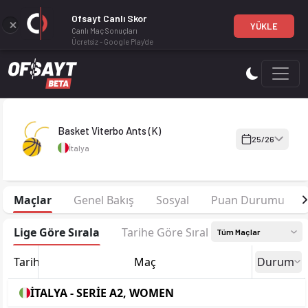
Ofsayt Canlı Skor
YÜKLE
Canlı Maç Sonuçları
Ücretsiz - Google Play'de
Basket Viterbo Ants (K) 25-26 sezonu kadrosu, maç fikstürü, 
Basket Viterbo Ants (K)
25/26
İtalya
Maçlar
Genel Bakış
Sosyal
Puan Durumu
Lige Göre Sırala
Tarihe Göre Sırala
Tüm Maçlar
Tarih
Maç
Durum
İTALYA - SERİE A2, WOMEN