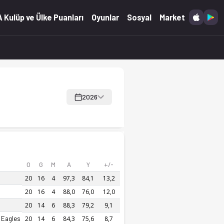
ve anlık güncellemeler.
 Kulüp ve Ülke Puanları
Oyunlar
Sosyal
Market
2026
O
G
M
A
Y
+/-
20
16
4
97,3
84,1
13,2
20
16
4
88,0
76,0
12,0
20
14
6
88,3
79,2
9,1
 Eagles
20
14
6
84,3
75,6
8,7