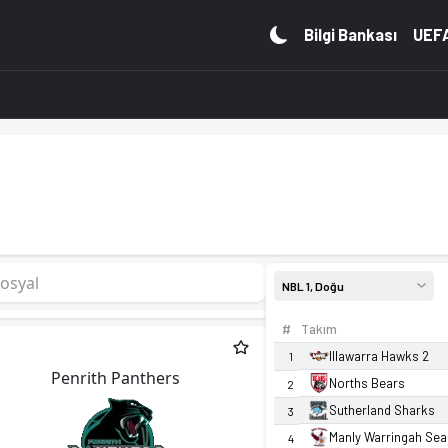
umu ve istatistiklerini Ofsayt'ta incele. Canlı skor takibi 
Bilgi Bankası
UEFA
osyal
NBL 1, Doğu
#
Takım
Illawarra Hawks 2
1
Penrith Panthers
Norths Bears
2
Sutherland Sharks
3
Manly Warringah Sea
4