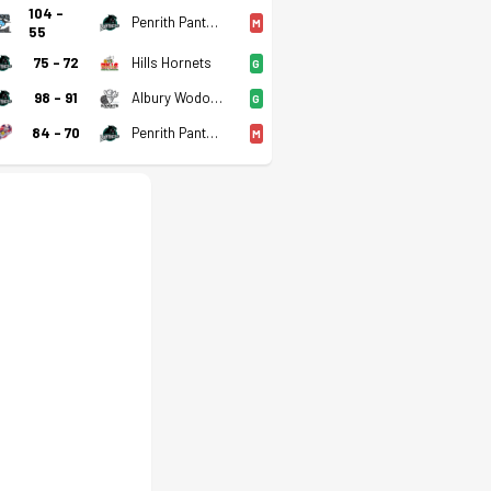
104 -
Penrith Panthers
M
55
0
2
Beraberlik
Mağlubiyet
75 - 72
Hills Hornets
G
98 - 91
Albury Wodonga Bandits
G
84 - 70
Penrith Panthers
M
ve anlık güncellemeler.