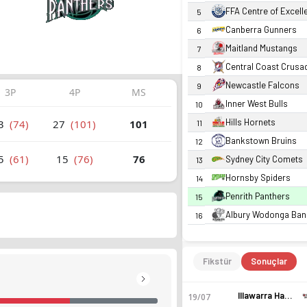
FFA Centre of Excell
5
Canberra Gunners
6
Maitland Mustangs
7
Central Coast Crusa
8
Newcastle Falcons
9
3P
4P
MS
Inner West Bulls
10
Hills Hornets
3
(74)
27
(101)
101
11
Bankstown Bruins
12
5
(61)
15
(76)
76
Sydney City Comets
13
Hornsby Spiders
14
Penrith Panthers
15
Albury Wodonga Ban
16
Fikstür
Sonuçlar
Illawarra Hawks 2
19/07