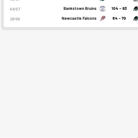
Bankstown Bruins
104 - 93
04/07
Newcastle Falcons
84 - 70
28/06