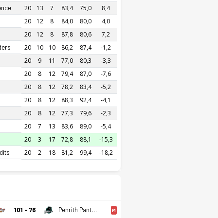
ence
20
13
7
83,4
75,0
8,4
20
12
8
84,0
80,0
4,0
20
12
8
87,8
80,6
7,2
ders
20
10
10
86,2
87,4
-1,2
20
9
11
77,0
80,3
-3,3
20
8
12
79,4
87,0
-7,6
20
8
12
78,2
83,4
-5,2
20
8
12
88,3
92,4
-4,1
20
8
12
77,3
79,6
-2,3
20
7
13
83,6
89,0
-5,4
20
3
17
72,8
88,1
-15,3
dits
20
2
18
81,2
99,4
-18,2
Illawarra Hawks 2 Son 5 Maçı
101 - 76
Penrith Panthers
M