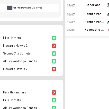
Sutherland Sharks
17/07
1
3
Penrith Panthers Galibiyeti
Galibiyet
Penrith Panthers
10/07
Penrith Panthers
05/07
Newcastle Falcons
28/06
Hills Hornets
Illawarra Hawks 2
Sydney City Comets
Albury Wodonga Bandits
Illawarra Hawks 2
umu ve istatistiklerini Ofsayt'ta incele. Canlı skor takibi 
Penrith Panthers
Hills Hornets
Albury Wodonga Bandits