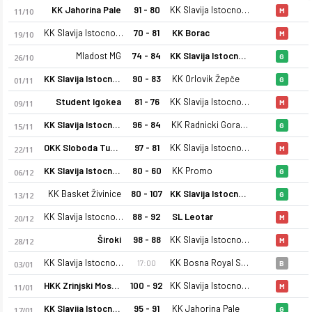
KK Jahorina Pale
91 - 80
KK Slavija Istocno Sarajevo
11/10
M
KK Slavija Istocno Sarajevo
70 - 81
KK Borac
19/10
M
Mladost MG
74 - 84
KK Slavija Istocno Sarajevo
26/10
G
KK Slavija Istocno Sarajevo
90 - 83
KK Orlovik Žepče
01/11
G
Student Igokea
81 - 76
KK Slavija Istocno Sarajevo
09/11
M
KK Slavija Istocno Sarajevo
96 - 84
KK Radnicki Gorazde
15/11
G
OKK Sloboda Tuzla
97 - 81
KK Slavija Istocno Sarajevo
22/11
M
KK Slavija Istocno Sarajevo
80 - 60
KK Promo
06/12
G
KK Basket Živinice
80 - 107
KK Slavija Istocno Sarajevo
13/12
G
KK Slavija Istocno Sarajevo
88 - 92
SL Leotar
20/12
M
Široki
98 - 88
KK Slavija Istocno Sarajevo
28/12
M
KK Slavija Istocno Sarajevo
KK Bosna Royal Sarajevo
17:00
03/01
B
HKK Zrinjski Mostar
100 - 92
KK Slavija Istocno Sarajevo
11/01
M
KK Slavija Istocno Sarajevo
95 - 91
KK Jahorina Pale
17/01
G