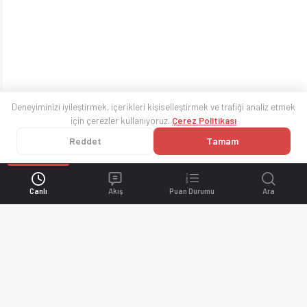
Deneyiminizi iyileştirmek, içerikleri kişiselleştirmek ve trafiği analiz etmek
için çerezler kullanıyoruz.
Çerez Politikası
Reddet
Tamam
Canlı
Akış
Puan Durumu
Ara