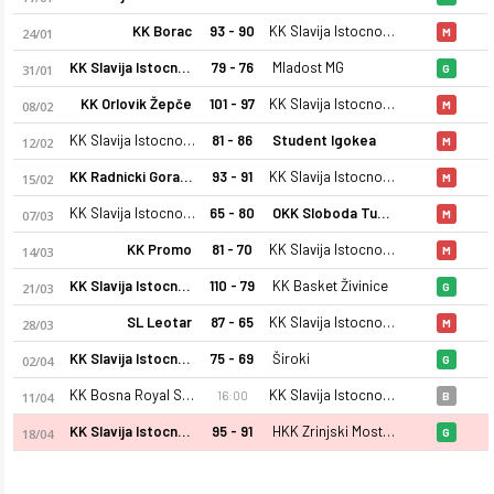
KK Borac
93 - 90
KK Slavija Istocno Sarajevo
24/01
M
KK Slavija Istocno Sarajevo
79 - 76
Mladost MG
31/01
G
KK Orlovik Žepče
101 - 97
KK Slavija Istocno Sarajevo
08/02
M
KK Slavija Istocno Sarajevo
81 - 86
Student Igokea
12/02
M
KK Radnicki Gorazde
93 - 91
KK Slavija Istocno Sarajevo
15/02
M
KK Slavija Istocno Sarajevo 25-26 sezonu kadrosu, maç fikstür
KK Slavija Istocno Sarajevo
65 - 80
OKK Sloboda Tuzla
07/03
M
KK Promo
81 - 70
KK Slavija Istocno Sarajevo
14/03
M
KK Slavija Istocno Sarajevo
110 - 79
KK Basket Živinice
21/03
G
SL Leotar
87 - 65
KK Slavija Istocno Sarajevo
28/03
M
KK Slavija Istocno Sarajevo
75 - 69
Široki
02/04
G
KK Bosna Royal Sarajevo
KK Slavija Istocno Sarajevo
16:00
11/04
B
KK Slavija Istocno Sarajevo
95 - 91
HKK Zrinjski Mostar
18/04
G