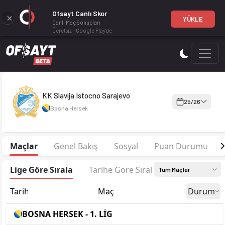
Ofsayt Canlı Skor
YÜKLE
Canlı Maç Sonuçları
Ücretsiz - Google Play'de
KK Slavija Istocno Sarajevo 25-26 sezonu kadrosu, maç fikstür
KK Slavija Istocno Sarajevo
25/26
Bosna Hersek
Maçlar
Genel Bakış
Sosyal
Puan Durumu
Lige Göre Sırala
Tarihe Göre Sırala
Tüm Maçlar
Tarih
Maç
Durum
BOSNA HERSEK - 1. LİG