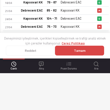
Kaposvari KK
79 - 67
Debreceni EAC
18/04
G
Debreceni EAC
85 - 82
Kaposvari KK
21/04
M
Kaposvari KK
104 - 71
Debreceni EAC
24/04
G
Debreceni EAC
75 - 73
Kaposvari KK
27/04
M
Kaposvari KK
102 - 78
Debreceni EAC
29/04
G
Deneyiminizi iyileştirmek, içerikleri kişiselleştirmek ve trafiği analiz etmek
Yarı Final
için çerezler kullanıyoruz.
Çerez Politikası
Reddet
Tamam
Szombathely
97 - 79
Kaposvari KK
02/05
M
Kaposvari KK
81 - 91
Szombathely
05/05
M
Szombathely
93 - 92
Kaposvari KK
08/05
M
Canlı
Akış
Puan Durumu
Ara
3.lük Maçı
Kaposvari KK
88 - 80
Atomeromu SE
14/05
G
Atomeromu SE
113 - 92
Kaposvari KK
17/05
M
Kaposvari KK
85 - 83
Atomeromu SE
20/05
G
Atomeromu SE
77 - 71
Kaposvari KK
23/05
M