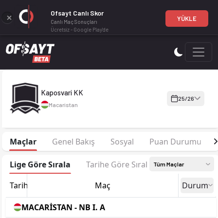
Ofsayt Canlı Skor
YÜKLE
Canlı Maç Sonuçları
Ücretsiz - Google Play'de
Kaposvari KK 25-26 sezonu kadrosu, maç fikstürü, puan durumu
Kaposvari KK
25/26
Macaristan
Maçlar
Genel Bakış
Sosyal
Puan Durumu
Lige Göre Sırala
Tarihe Göre Sırala
Tüm Maçlar
Tarih
Maç
Durum
MACARİSTAN - NB I. A