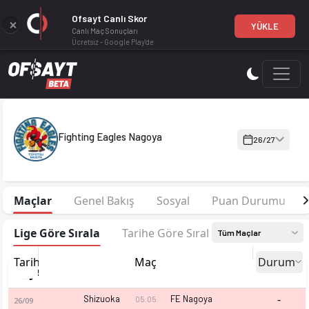
Ofsayt Canlı Skor
YÜKLE
Canlı Maç Sonuçları
Ücretsiz - Google Play'de
Fighting Eagles Nagoya 26-27 sezonu kadrosu, maç fikstürü, p
Fighting Eagles Nagoya
26/27
Maçlar
Genel Bakış
Sosyal
Puan Durumu
Lige Göre Sırala
Tarihe Göre Sırala
Tüm Maçlar
Tarih
Maç
Durum
JAPONYA - B2 LİGİ
-
Shizuoka
FE Nagoya
05:05
26/09