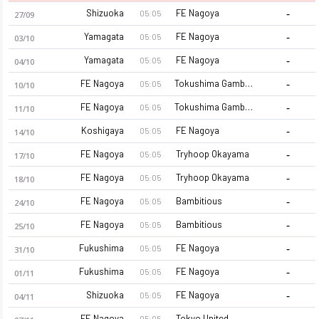
-
Shizuoka
FE Nagoya
05:05
27/09
-
Yamagata
FE Nagoya
05:05
03/10
-
Yamagata
FE Nagoya
05:05
04/10
-
FE Nagoya
Tokushima Gambarous
05:05
10/10
-
FE Nagoya
Tokushima Gambarous
05:05
11/10
-
Koshigaya
FE Nagoya
05:05
14/10
-
FE Nagoya
Tryhoop Okayama
05:05
17/10
-
FE Nagoya
Tryhoop Okayama
05:05
18/10
-
FE Nagoya
Bambitious
05:05
24/10
-
FE Nagoya
Bambitious
05:05
25/10
-
Fukushima
FE Nagoya
05:05
31/10
-
Fukushima
FE Nagoya
05:05
01/11
-
Shizuoka
FE Nagoya
05:05
04/11
-
FE Nagoya
Tokyo United
05:05