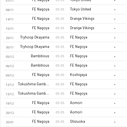
07/11
-
FE Nagoya
Tokyo United
05:05
08/11
-
FE Nagoya
Orange Vikings
05:05
14/11
-
FE Nagoya
Orange Vikings
05:05
15/11
-
Tryhoop Okayama
FE Nagoya
05:05
29/11
-
Tryhoop Okayama
FE Nagoya
05:05
30/11
Fighting Eagles Nagoya 26-27 sezonu kadrosu, maç fikstürü, p
-
Bambitious
FE Nagoya
05:05
05/12
-
Bambitious
FE Nagoya
05:05
06/12
-
FE Nagoya
Koshigaya
05:05
09/12
-
Tokushima Gambarous
FE Nagoya
05:05
12/12
-
Tokushima Gambarous
FE Nagoya
05:05
13/12
-
FE Nagoya
Aomori
05:05
19/12
-
FE Nagoya
Aomori
05:05
20/12
-
FE Nagoya
Shizuoka
05:05
20/01