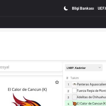
an durumu ve istatistiklerini Ofsayt'ta incele. Canlı skor ta
Bilgi Bankası
UEFA
osyal
LNBP, Kadınlar
#
Takım
Panteras Aguascalien
1
El Calor de Cancun (K)
Fuerza Regia de Monte
2
Adelitas de Chihuahua
3
El Calor de Cancun (K
4