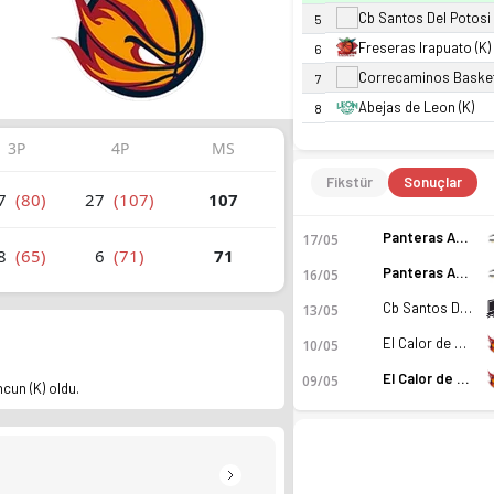
Cb Santos Del Potosi 
5
Freseras Irapuato (K)
6
Correcaminos Basket
7
Abejas de Leon (K)
8
3P
4P
MS
Fikstür
Sonuçlar
7
(80)
27
(107)
107
Panteras Aguascalientes (K)
17/05
8
(65)
6
(71)
71
Panteras Aguascalientes (K)
16/05
Cb Santos Del Potosi (K)
13/05
El Calor de Cancun (K)
10/05
El Calor de Cancun (K)
09/05
cun (K) oldu.