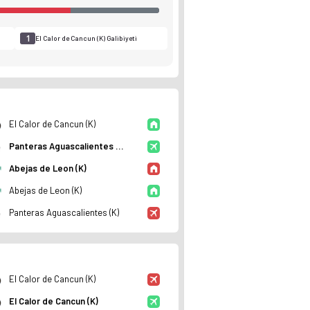
1
3
El Calor de Cancun (K) Galibiyeti
Galibiyet
El Calor de Cancun (K)
Panteras Aguascalientes (K)
an durumu ve istatistiklerini Ofsayt'ta incele. Canlı skor ta
Abejas de Leon (K)
Abejas de Leon (K)
Panteras Aguascalientes (K)
El Calor de Cancun (K)
El Calor de Cancun (K)