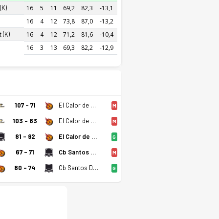
(K)
16
5
11
69,2
82,3
-13,1
16
4
12
73,8
87,0
-13,2
 (K)
16
4
12
71,2
81,6
-10,4
16
3
13
69,3
82,2
-12,9
107 - 71
El Calor de Cancun (K)
M
103 - 83
El Calor de Cancun (K)
M
81 - 92
El Calor de Cancun (K)
G
67 - 71
Cb Santos Del Potosi (K)
M
80 - 74
Cb Santos Del Potosi (K)
G
Panteras Aguascalientes (K) Son 5 Maçı