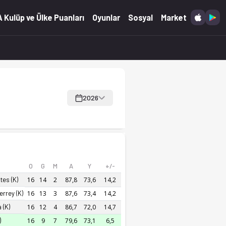
kibi ve anlık güncellemeler.
 Kulüp ve Ülke Puanları
Oyunlar
Sosyal
Market
2026
O
G
M
A
Y
+/-
tes (K)
16
14
2
87,8
73,6
14,2
rrey (K)
16
13
3
87,6
73,4
14,2
 (K)
16
12
4
86,7
72,0
14,7
)
16
9
7
79,6
73,1
6,5