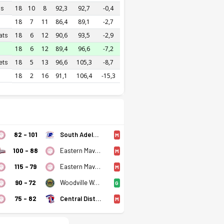
ns
18
10
8
92,3
92,7
-0,4
18
7
11
86,4
89,1
-2,7
ats
18
6
12
90,6
93,5
-2,9
18
6
12
89,4
96,6
-7,2
ets
18
5
13
96,6
105,3
-8,7
18
2
16
91,1
106,4
-15,3
82 - 101
South Adelaide Panthers
M
100 - 88
Eastern Mavericks
M
115 - 79
Eastern Mavericks
M
Eastern Mavericks Son 5 Maçı
90 - 72
Woodville Warriors
G
75 - 82
Central Districts Lions
M
0
4
Beraberlik
Mağlubiyet