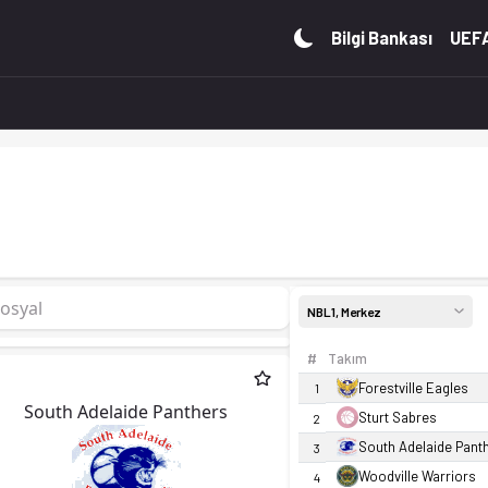
rumu ve istatistiklerini Ofsayt'ta incele. Canlı skor takibi
Bilgi Bankası
UEFA
osyal
NBL1, Merkez
#
Takım
Forestville Eagles
1
South Adelaide Panthers
Sturt Sabres
2
South Adelaide Pant
3
Woodville Warriors
4