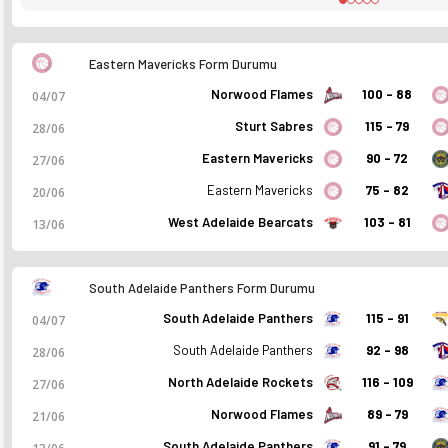
31/05
103 - 81
West Adelaide Bearcats
Eastern Mavericks
13/06
M
75 - 82
Eastern Mavericks
Central Districts Lions
Eastern Mavericks Form Durumu
20/06
M
Norwood Flames
100 - 88
04/07
90 - 72
Eastern Mavericks
Woodville Warriors
27/06
G
Sturt Sabres
115 - 79
28/06
115 - 79
Sturt Sabres
Eastern Mavericks
28/06
M
Eastern Mavericks
90 - 72
27/06
100 - 88
Norwood Flames
Eastern Mavericks
04/07
M
Eastern Mavericks
75 - 82
20/06
82 - 101
Eastern Mavericks
South Adelaide Panthers
11/07
M
West Adelaide Bearcats
103 - 81
13/06
Eastern Mavericks 2026 sezonu kadrosu, maç fikstürü, puan du
South Adelaide Panthers Form Durumu
South Adelaide Panthers
115 - 91
04/07
South Adelaide Panthers
92 - 98
28/06
North Adelaide Rockets
116 - 109
27/06
Norwood Flames
89 - 79
21/06
South Adelaide Panthers
91 - 79