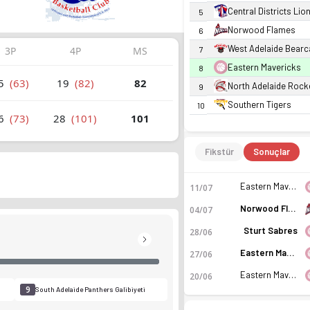
Central Districts Lio
5
Norwood Flames
6
West Adelaide Bearc
3P
4P
MS
7
Eastern Mavericks
8
5
(63)
19
(82)
82
North Adelaide Rock
9
Southern Tigers
10
6
(73)
28
(101)
101
Fikstür
Sonuçlar
Eastern Mavericks
11/07
Norwood Flames
04/07
Sturt Sabres
28/06
Eastern Mavericks
27/06
Eastern Mavericks
20/06
9
1
South Adelaide Panthers Galibiyeti
Galibiyet