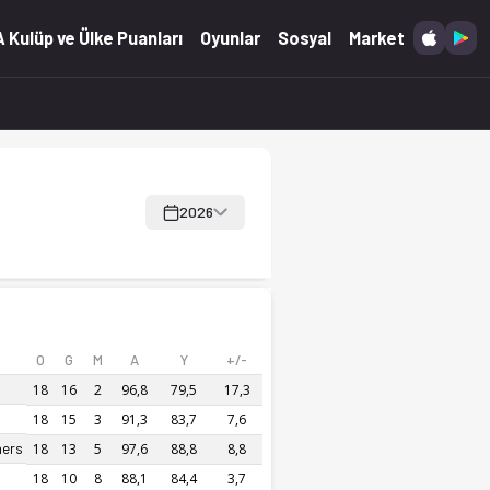
 ve anlık güncellemeler.
 Kulüp ve Ülke Puanları
Oyunlar
Sosyal
Market
2026
O
G
M
A
Y
+/-
18
16
2
96,8
79,5
17,3
18
15
3
91,3
83,7
7,6
hers
18
13
5
97,6
88,8
8,8
18
10
8
88,1
84,4
3,7