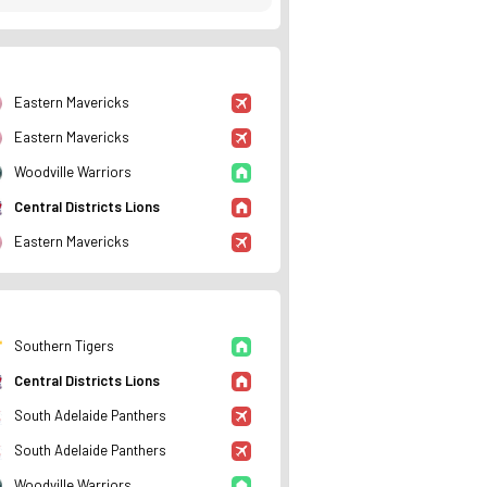
Eastern Mavericks
Eastern Mavericks
Woodville Warriors
Central Districts Lions
Eastern Mavericks
rumu ve istatistiklerini Ofsayt'ta incele. Canlı skor takibi
Southern Tigers
Central Districts Lions
South Adelaide Panthers
South Adelaide Panthers
Woodville Warriors