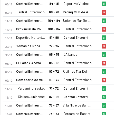
Central Entrerriano
84 - 81
Deportivo Viedma
03/11
G
Central Entrerriano
66 - 76
Racing Club de Avellaneda
07/11
M
Central Entrerriano
104 - 84
Union de Mar Del Plata
11/11
G
Provincial de Rosario
100 - 84
Central Entrerriano
13/11
M
Deportivo Norte de Amrmstrong
81 - 88
Central Entrerriano
15/11
G
Tomas de Rocamora
77 - 74
Central Entrerriano
20/11
M
Central Entrerriano
85 - 75
CA Lanus
30/11
G
El Talar Y Anexo B Mitre
85 - 68
Central Entrerriano
03/12
M
Central Entrerriano
97 - 72
Quilmes Mar Del Plata
06/12
G
Centenario de Venado Tuerto
90 - 74
Central Entrerriano
09/12
M
Pergamino Basket
71 - 72
Central Entrerriano
11/12
G
Ciclista Juninense
87 - 92
Central Entrerriano
13/12
G
Central Entrerriano
77 - 67
Villa Mitre de Bahia Blanca
10/01
G
Central Entrerriano
73 - 53
Pergamino Basket
12/01
G