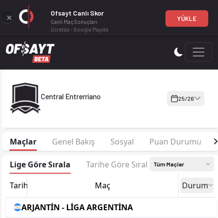
Ofsayt Canlı Skor
YÜKLE
Canlı Maç Sonuçları
Ücretsiz - Google Play'de
Central Entrerriano 25-26 sezonu kadrosu, maç fikstürü, puan
Central Entrerriano
25/26
Maçlar
Genel Bakış
Sosyal
Puan Durumu
Lige Göre Sırala
Tarihe Göre Sırala
Tüm Maçlar
Tarih
Maç
Durum
ARJANTİN - LİGA ARGENTİNA