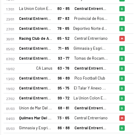
La Union Colon Entre Rios
80 - 85
Central Entrerriano
17/01
G
Central Entrerriano
87 - 83
Provincial de Rosario
23/01
G
Central Entrerriano
78 - 65
Deportivo Norte de Amrmstrong
27/01
G
Racing Club de Avellaneda
65 - 52
Central Entrerriano
30/01
M
Central Entrerriano
71 - 65
Gimnasia y Esgrima La Plata
05/02
G
Central Entrerriano 25-26 sezonu kadrosu, maç fikstürü, puan
Central Entrerriano
93 - 77
Tomas de Rocamora
07/02
G
CA Lanus
63 - 76
Central Entrerriano
10/02
G
Central Entrerriano
96 - 89
Pico Football Club
13/02
G
Central Entrerriano
95 - 75
El Talar Y Anexo B Mitre
19/02
G
Central Entrerriano
99 - 72
La Union Colon Entre Rios
27/02
G
Union de Mar Del Plata
68 - 81
Central Entrerriano
01/03
G
Quilmes Mar Del Plata
73 - 65
Central Entrerriano
04/03
M
Gimnasia y Esgrima La Plata
86 - 88
Central Entrerriano
05/03
G