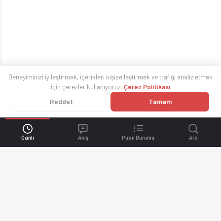
Deneyiminizi iyileştirmek, içerikleri kişiselleştirmek ve trafiği analiz etmek
için çerezler kullanıyoruz.
Çerez Politikası
Reddet
Tamam
Canlı
Akış
Puan Durumu
Ara