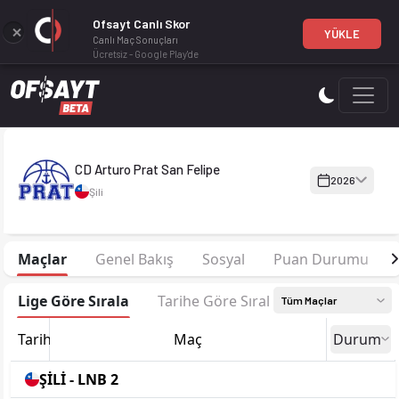
Ofsayt Canlı Skor
YÜKLE
Canlı Maç Sonuçları
Ücretsiz - Google Play'de
CD Arturo Prat San Felipe 2026 sezonu kadrosu, maç fikstürü,
CD Arturo Prat San Felipe
2026
Şili
Maçlar
Genel Bakış
Sosyal
Puan Durumu
Lige Göre Sırala
Tarihe Göre Sırala
Tüm Maçlar
Tarih
Maç
Durum
ŞİLİ - LNB 2