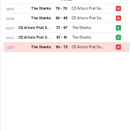
The Sharks
79 - 70
CD Arturo Prat San Felipe
28/06
M
The Sharks
90 - 65
CD Arturo Prat San Felipe
29/06
M
CD Arturo Prat San Felipe
73 - 67
The Sharks
05/07
G
CD Arturo Prat San Felipe
87 - 61
The Sharks
05/07
G
The Sharks
94 - 73
CD Arturo Prat San Felipe
13/07
M
CD Arturo Prat San Felipe 2026 sezonu kadrosu, maç fikstürü,