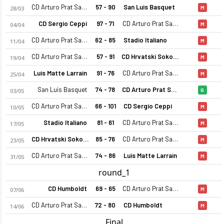
CD Arturo Prat San Felipe
57 - 90
San Luis Basquet
28/03
M
CD Sergio Ceppi
97 - 71
CD Arturo Prat San Felipe
04/04
M
CD Arturo Prat San Felipe
62 - 85
Stadio Italiano
11/04
M
CD Arturo Prat San Felipe
57 - 91
CD Hrvatski Sokol Antofagasta
19/04
M
Luis Matte Larrain
91 - 76
CD Arturo Prat San Felipe
25/04
M
San Luis Basquet
74 - 78
CD Arturo Prat San Felipe
03/05
G
CD Arturo Prat San Felipe
66 - 101
CD Sergio Ceppi
10/05
M
Stadio Italiano
81 - 61
CD Arturo Prat San Felipe
17/05
M
CD Hrvatski Sokol Antofagasta
85 - 76
CD Arturo Prat San Felipe
23/05
M
CD Arturo Prat San Felipe
74 - 86
Luis Matte Larrain
31/05
M
round_1
CD Humboldt
69 - 65
CD Arturo Prat San Felipe
07/06
M
CD Arturo Prat San Felipe
72 - 80
CD Humboldt
14/06
M
Final