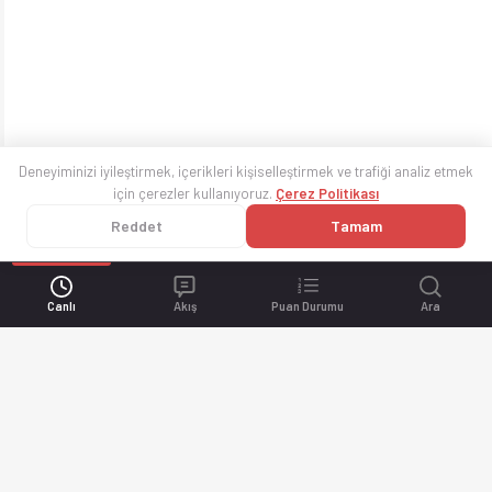
Deneyiminizi iyileştirmek, içerikleri kişiselleştirmek ve trafiği analiz etmek
için çerezler kullanıyoruz.
Çerez Politikası
Reddet
Tamam
Canlı
Akış
Puan Durumu
Ara