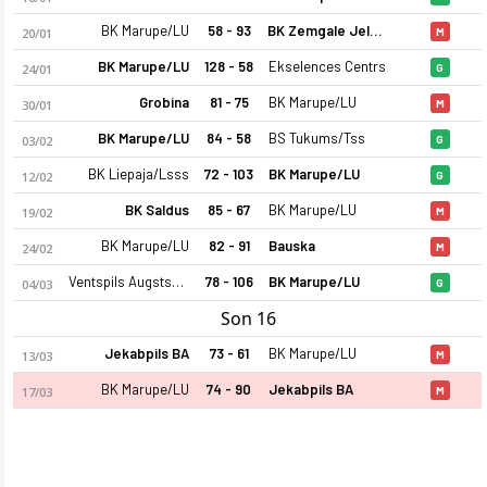
BK Marupe/LU
58 - 93
BK Zemgale Jelgava
20/01
M
BK Marupe/LU
128 - 58
Ekselences Centrs
24/01
G
Grobina
81 - 75
BK Marupe/LU
30/01
M
BK Marupe/LU
84 - 58
BS Tukums/Tss
03/02
G
BK Liepaja/Lsss
72 - 103
BK Marupe/LU
12/02
G
BK Marupe/LU 25-26 sezonu kadrosu, maç fikstürü, puan durum
BK Saldus
85 - 67
BK Marupe/LU
19/02
M
BK Marupe/LU
82 - 91
Bauska
24/02
M
Ventspils Augstskola
78 - 106
BK Marupe/LU
04/03
G
Son 16
Jekabpils BA
73 - 61
BK Marupe/LU
13/03
M
BK Marupe/LU
74 - 90
Jekabpils BA
17/03
M