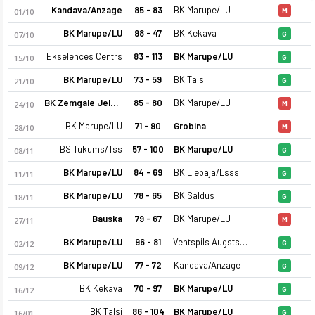
Kandava/Anzage
85 - 83
BK Marupe/LU
01/10
M
BK Marupe/LU
98 - 47
BK Kekava
07/10
G
Ekselences Centrs
83 - 113
BK Marupe/LU
15/10
G
BK Marupe/LU
73 - 59
BK Talsi
21/10
G
BK Zemgale Jelgava
85 - 80
BK Marupe/LU
24/10
M
BK Marupe/LU
71 - 90
Grobina
28/10
M
BS Tukums/Tss
57 - 100
BK Marupe/LU
08/11
G
BK Marupe/LU
84 - 69
BK Liepaja/Lsss
11/11
G
BK Marupe/LU
78 - 65
BK Saldus
18/11
G
Bauska
79 - 67
BK Marupe/LU
27/11
M
BK Marupe/LU
96 - 81
Ventspils Augstskola
02/12
G
BK Marupe/LU
77 - 72
Kandava/Anzage
09/12
G
BK Kekava
70 - 97
BK Marupe/LU
16/12
G
BK Talsi
86 - 104
BK Marupe/LU
16/01
G