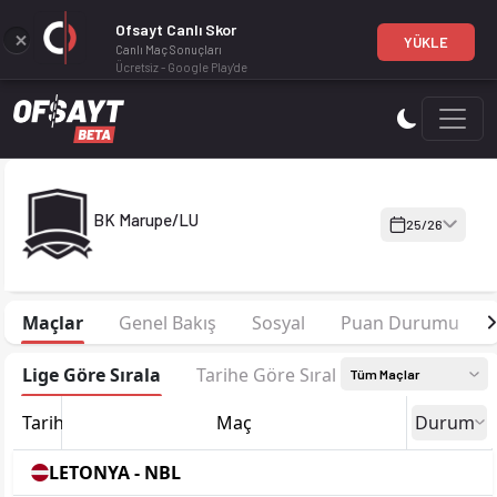
Ofsayt Canlı Skor
YÜKLE
Canlı Maç Sonuçları
Ücretsiz - Google Play'de
BK Marupe/LU 25-26 sezonu kadrosu, maç fikstürü, puan durum
BK Marupe/LU
25/26
Maçlar
Genel Bakış
Sosyal
Puan Durumu
Lige Göre Sırala
Tarihe Göre Sırala
Tüm Maçlar
Tarih
Maç
Durum
LETONYA - NBL