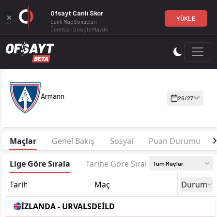
Ofsayt Canlı Skor
YÜKLE
Canlı Maç Sonuçları
Ücretsiz - Google Play'de
Armann 26-27 sezonu kadrosu, maç fikstürü, puan durumu ve is
Armann
26/27
Maçlar
Genel Bakış
Sosyal
Puan Durumu
Lige Göre Sırala
Tarihe Göre Sırala
Tüm Maçlar
Tarih
Maç
Durum
İZLANDA - URVALSDEİLD