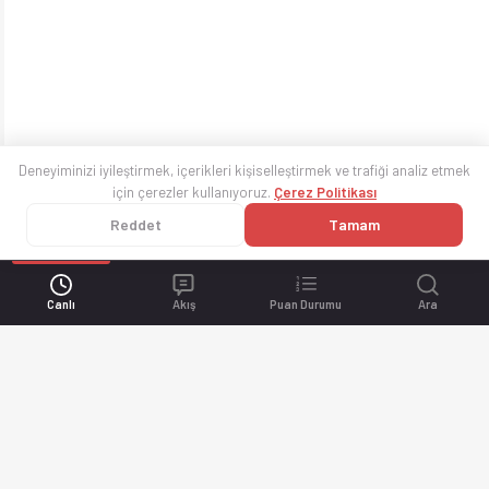
Deneyiminizi iyileştirmek, içerikleri kişiselleştirmek ve trafiği analiz etmek
için çerezler kullanıyoruz.
Çerez Politikası
Reddet
Tamam
Canlı
Akış
Puan Durumu
Ara