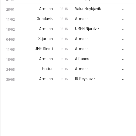
-
Armann
Valur Reykjavik
19:15
28/01
-
Grindavik
Armann
19:15
11/02
-
Armann
UMFN Njardvik
19:15
18/02
-
Stjarnan
Armann
19:15
04/03
-
UMF Sindri
Armann
19:15
11/03
Armann 26-27 sezonu kadrosu, maç fikstürü, puan durumu ve is
-
Armann
Alftanes
19:15
18/03
-
Hottur
Armann
19:15
24/03
-
Armann
IR Reykjavik
19:15
30/03