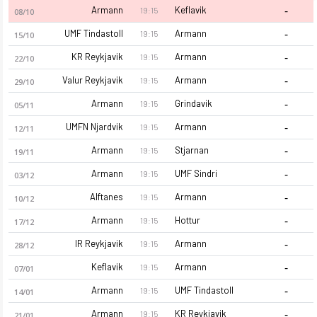
-
Armann
Keflavik
19:15
08/10
-
UMF Tindastoll
Armann
19:15
15/10
-
KR Reykjavik
Armann
19:15
22/10
-
Valur Reykjavik
Armann
19:15
29/10
-
Armann
Grindavik
19:15
05/11
-
UMFN Njardvik
Armann
19:15
12/11
-
Armann
Stjarnan
19:15
19/11
-
Armann
UMF Sindri
19:15
03/12
-
Alftanes
Armann
19:15
10/12
-
Armann
Hottur
19:15
17/12
-
IR Reykjavik
Armann
19:15
28/12
-
Keflavik
Armann
19:15
07/01
-
Armann
UMF Tindastoll
19:15
14/01
-
Armann
KR Reykjavik
19:15
21/01