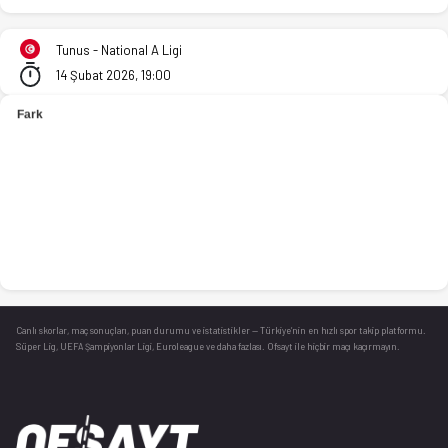
US Monastirienne - JS Menzah 80-61 bitti. İstatistikler, pua
Tunus - National A Ligi
14 Şubat 2026, 19:00
Canlı skorlar
, maç sonuçları, puan durumu ve istatistikler — Türkiye’nin en hızlı spor takip platformu.
Süper Lig, UEFA Şampiyonlar Ligi, Euroleague ve daha fazlası. Ofsayt ile hiçbir maçı kaçırmayın.