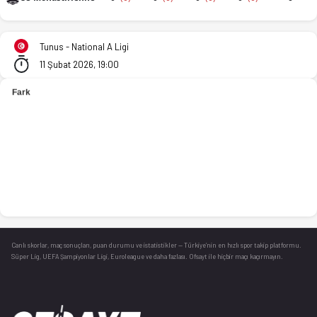
Etoile Sportive Sahel - US Monastirienne 67-66 bitti. İstatis
Tunus - National A Ligi
11 Şubat 2026, 19:00
Canlı skorlar
, maç sonuçları, puan durumu ve istatistikler — Türkiye’nin en hızlı spor takip platformu.
Süper Lig, UEFA Şampiyonlar Ligi, Euroleague ve daha fazlası. Ofsayt ile hiçbir maçı kaçırmayın.