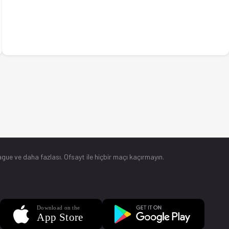
gue ve daha fazlası. Ofsayt ile hiçbir maçı kaçırmayın.