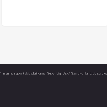
’nin en hızlı spor takip platformu. Süper Lig, UEFA Şampiyonlar Ligi, Eurolea