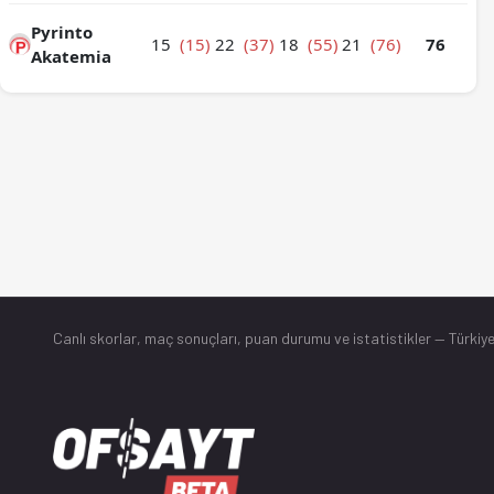
Pyrinto
15
(15)
22
(37)
18
(55)
21
(76)
76
Akatemia
Canlı skorlar
, maç sonuçları, puan durumu ve istatistikler — Türkiye