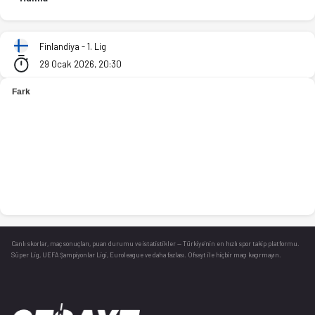
Pyrinto Akatemia - Aanekosken Huima 92-85 bitti. İstatistikl
Finlandiya - 1. Lig
29 Ocak 2026, 20:30
Canlı skorlar
, maç sonuçları, puan durumu ve istatistikler — Türkiye’nin en hızlı spor takip platformu.
Süper Lig, UEFA Şampiyonlar Ligi, Euroleague ve daha fazlası. Ofsayt ile hiçbir maçı kaçırmayın.