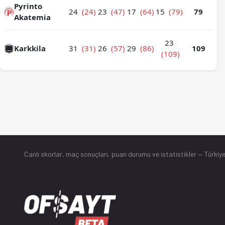
Pyrinto
24
(24)
23
(47)
17
(64)
15
(79)
79
Akatemia
23
Karkkila
31
(31)
26
(57)
29
(86)
109
(109)
Canlı skorlar
, maç sonuçları, puan durumu ve istatistikler — Türkiye