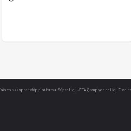
’nin en hızlı spor takip platformu. Süper Lig, UEFA Şampiyonlar Ligi, Eurolea