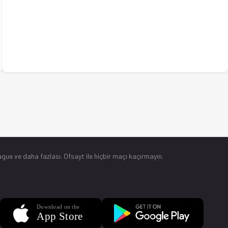
gue ve daha fazlası. Ofsayt ile hiçbir maçı kaçırmayın.