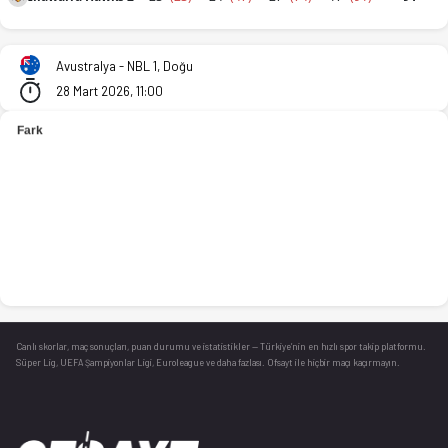
Maitland Mustangs - Illawarra Hawks 2 78-91 bitti. İstatisti
Avustralya - NBL 1, Doğu
28 Mart 2026, 11:00
Canlı skorlar
, maç sonuçları, puan durumu ve istatistikler — Türkiye’nin en hızlı spor takip platformu.
Süper Lig, UEFA Şampiyonlar Ligi, Euroleague ve daha fazlası. Ofsayt ile hiçbir maçı kaçırmayın.