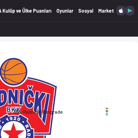
6)
 Kulüp ve Ülke Puanları
Oyunlar
Sosyal
Market
e
Bkk Radnicki Belgrade