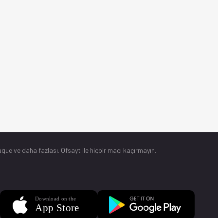
gue ve daha fazlası. Ofsayt ile hiçbir maçı kaçırmayın.