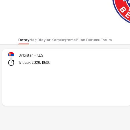
Detay
Maç Olayları
Karşılaştırma
Puan Durumu
Forum
Sırbistan - KLS
stikler, puan durumu ve iddaa oranları Ofsayt'ta. (17.01.202
17 Ocak 2026, 19:00