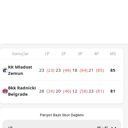
Sonuçlar
1P
2P
3P
4P
MS
KK Mladost Zemun - Bkk Radnicki Belgrade 85-81 bitti. İstati
KK Mladost
23
(23)
23
(46)
18
(64)
21
(85)
85
Zemun
Bkk Radnicki
26
(26)
20
(46)
12
(58)
23
(81)
81
Belgrade
Periyot Bazlı Skor Dağılımı
4P
85 - 81