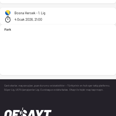
KK Jahorina Pale - SL Leotar 98-106 bitti. İstatistikler, puan
Bosna Hersek - 1. Lig
4 Ocak 2026, 21:00
Canlı skorlar
, maç sonuçları, puan durumu ve istatistikler — Türkiye’nin en hızlı spor takip platformu.
Süper Lig, UEFA Şampiyonlar Ligi, Euroleague ve daha fazlası. Ofsayt ile hiçbir maçı kaçırmayın.