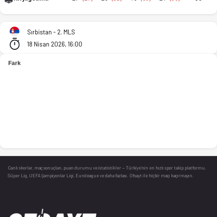
KK Dunav Stari Banovci - KK Jagodina 94-90 bitti. İstatistikl
Sırbistan - 2. MLS
18 Nisan 2026, 16:00
Canlı skorlar
, maç sonuçları, puan durumu ve istatistikler — Türkiye’nin en hızlı spor takip platformu.
Süper Lig, UEFA Şampiyonlar Ligi, Euroleague ve daha fazlası. Ofsayt ile hiçbir maçı kaçırmayın.