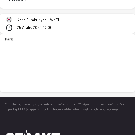
KB Stars (K) - Asan Woori Bank Wibee (K) 73-61 bitti. İstatis
Kore Cumhuriyeti - WKBL
25 Aralık 2023, 12:00
Canlı skorlar
, maç sonuçları, puan durumu ve istatistikler — Türkiye’nin en hızlı spor takip platformu.
Süper Lig, UEFA Şampiyonlar Ligi, Euroleague ve daha fazlası. Ofsayt ile hiçbir maçı kaçırmayın.