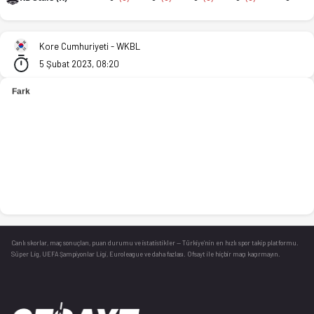
Asan Woori Bank Wibee (K) - KB Stars (K) 69-59 bitti. İstatis
Kore Cumhuriyeti - WKBL
5 Şubat 2023, 08:20
Canlı skorlar
, maç sonuçları, puan durumu ve istatistikler — Türkiye’nin en hızlı spor takip platformu.
Süper Lig, UEFA Şampiyonlar Ligi, Euroleague ve daha fazlası. Ofsayt ile hiçbir maçı kaçırmayın.