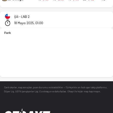
CD Aleman de Concepcion - CD Omega 67-72 bitti. İstatistikl
Şili - LNB 2
18 Mayıs 2025, 01:00
Canlı skorlar
, maç sonuçları, puan durumu ve istatistikler — Türkiye’nin en hızlı spor takip platformu.
Süper Lig, UEFA Şampiyonlar Ligi, Euroleague ve daha fazlası. Ofsayt ile hiçbir maçı kaçırmayın.