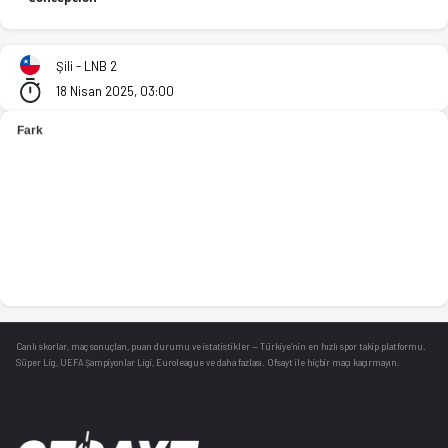
CD Huachipato - CD Aleman de Concepcion 71-86 bitti. İstati
Şili - LNB 2
18 Nisan 2025, 03:00
Canlı skorlar
, maç sonuçları, puan durumu ve istatistikler — Türkiye’nin en hızlı spor takip platformu.
Süper Lig, UEFA Şampiyonlar Ligi, Euroleague ve daha fazlası. Ofsayt ile hiçbir maçı kaçırmayın.