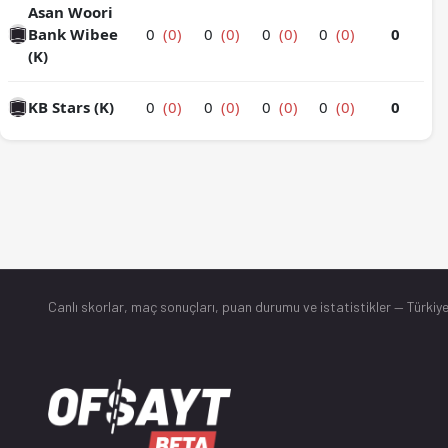
Asan Woori
Bank Wibee
0
(0)
0
(0)
0
(0)
0
(0)
0
(K)
KB Stars (K)
0
(0)
0
(0)
0
(0)
0
(0)
0
Canlı skorlar
, maç sonuçları, puan durumu ve istatistikler — Türkiye