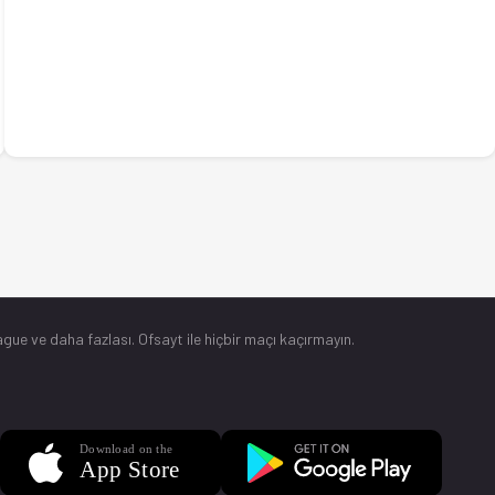
gue ve daha fazlası. Ofsayt ile hiçbir maçı kaçırmayın.