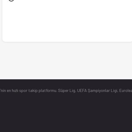
’nin en hızlı spor takip platformu. Süper Lig, UEFA Şampiyonlar Ligi, Eurolea