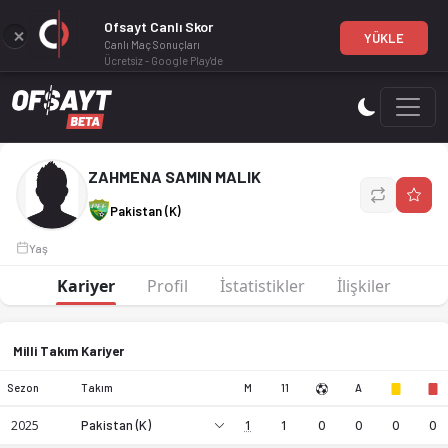
Ofsayt Canlı Skor
YÜKLE
Canlı Maç Sonuçları
Ücretsiz - Google Play'de
ZAHMENA SAMIN MALIK, profesyonel bir futbol oyuncusudur.
ZAHMENA SAMIN MALIK
Pakistan (K)
Yaş
Kariyer
Profil
İstatistikler
İlişkiler
Milli Takım Kariyer
ZAHMENA SAMIN MALIK, profesyonel bir futbol oyuncusudur.
Sezon
Takım
M
11
A
2025
Pakistan (K)
1
1
0
0
0
0