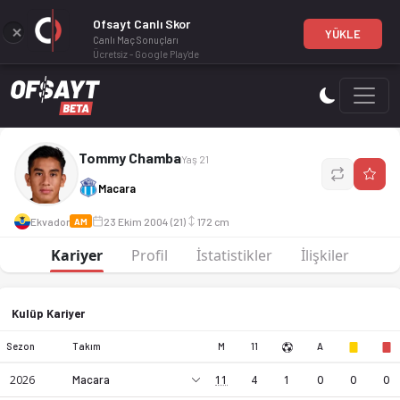
Ofsayt Canlı Skor
YÜKLE
Canlı Maç Sonuçları
Ücretsiz - Google Play'de
Tommy Chamba, AM mevkiinde profesyonel bir futbol oyunc
Tommy Chamba
Yaş 21
Macara
Ekvador
23 Ekim 2004 (21)
172 cm
AM
Kariyer
Profil
İstatistikler
İlişkiler
Kulüp Kariyer
Sezon
Takım
M
11
A
2026
Macara
11
4
1
0
0
0