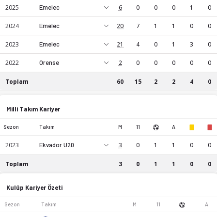
2025
Emelec
6
0
0
0
1
0
2024
Emelec
20
7
1
1
0
0
2023
Emelec
21
4
0
1
3
0
2022
Orense
2
0
0
0
0
0
Toplam
60
15
2
2
4
0
Tommy Chamba kariyer istatistikleri: sezon bazında maç, gol
Tommy Chamba, AM mevkiinde profesyonel bir futbol oyunc
Milli Takım Kariyer
Sezon
Takım
M
11
A
2023
Ekvador U20
3
0
1
1
0
0
Toplam
3
0
1
1
0
0
Tommy Chamba kariyer istatistikleri: sezon bazında maç, gol
Kulüp Kariyer Özeti
Sezon
Takım
M
11
A