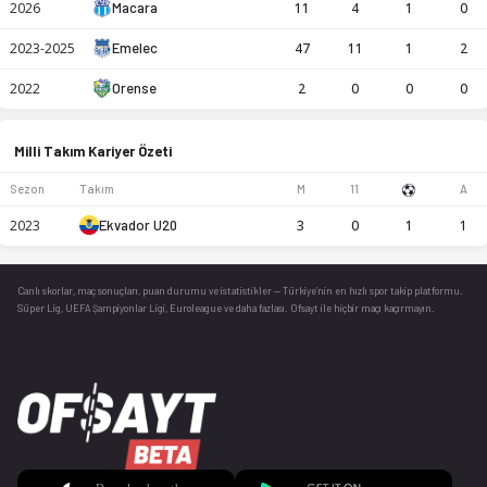
2026
Macara
11
4
1
0
2023-2025
Emelec
47
11
1
2
2022
Orense
2
0
0
0
Milli Takım Kariyer Özeti
Sezon
Takım
M
11
A
2023
Ekvador U20
3
0
1
1
Canlı skorlar
, maç sonuçları, puan durumu ve istatistikler — Türkiye’nin en hızlı spor takip platformu.
Süper Lig, UEFA Şampiyonlar Ligi, Euroleague ve daha fazlası. Ofsayt ile hiçbir maçı kaçırmayın.